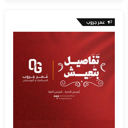
عمر جروب