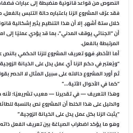
النصوص من قواعد قانونية منضبطة إلى عبارات فضفاضة
فقد عرّف المشروع الزنا باعتباره حالة التلبس بالفعل، 
خلال ستة أشهر. إلا أن هذا التنظيم يثير إشكالية قانون
أن “الجنائي يوقف المدني”، بما قد يؤدي عمليًا إلى ام
المرتبطة بالفعل.
أما الأخطر، فهو تعريف المشروع للزنا الحكمي بالنص ع
“ويُعتبر في حكم الزنا أي عمل يدل على الخيانة الزوجية.
ثم أورد المشروع حالاته على سبيل المثال لا الحصر بقول
“كما في الأحوال الآتية…”
وهذا التعريف — في تقديرنا — معيب تشريعيًا؛ لأنه خلط
والدليل على هذا الخلط أن المشروع نص بالنسبة للطائفة
“يثبت الزنا بكل عمل يدل على الخيانة الزوجية.”
وهو ما يؤكد اضطراب الصياغة بين تعريف الفعل ذاته و