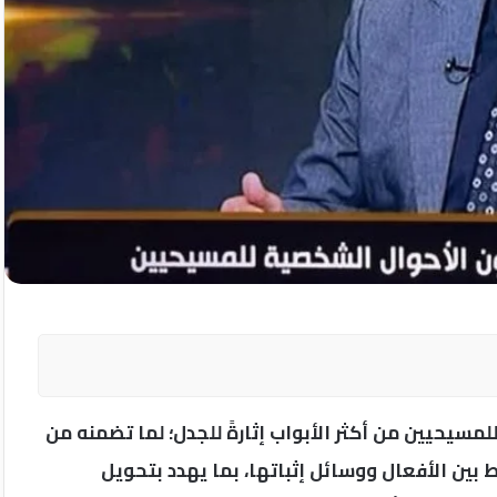
مسيحيين من أكثر الأبواب إثارةً للجدل؛ لما تضمنه من
ين الأفعال ووسائل إثباتها، بما يهدد بتحويل