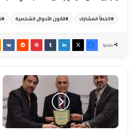
الخطأ المشترك
قانون الأحوال الشخصية
ن
فيسبوك
‫X
لينكدإن
بينتيريست
شاركها
متحف
قصر
الزعفران
بجامعة
عين
شمس
يحصد
الجائزة
الأولى