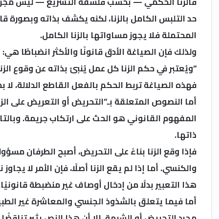
فالزنا الحكمي — بحسب فلسفة التشريع — ليس مجرد 
حد التلبس الكامل بالزنا، لكنه يكشف بذاته وبصورة ق
المحتملة فلا يجوز مساواتها بالزنا الكامل.
ولذلك فإن الصياغة الأدق قانونًا والأكثر انضباطًا هي:
“ويُعتبر في حكم الزنا كل عمل يُنبئ بذاته عن وقوع الزنا
فهذه الصياغة تربط الحكم بالفعل القاطع الدلالة، لا بم
أما النصوص المتعلقة بـ“التحريض أو التعريض على الزنا”
المفهوم القانوني هو الحث على ارتكاب جريمة. وبالت
ذاتها.
فإذا وقع الزنا بناءً على التحريض، أصبح الطرفان مسؤو
والكنسي. أما إذا لم يقع الزنا أصلًا، فإن الأمر لا يج
هذا التعبير بدلًا من إدخال أوصاف غير منضبطة قانونيًا.
أما فيما يتعلق بالشذوذ الجنسي والمعاشرة غير الطب
مجرد التحريض أو الشبهة. إلا أن هذا النص يثير تناقضًا ق