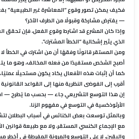
فكيف يمكن تصور وقوع “المعاشرة غير الطبيعية” بفعل
— يفترض مشاركة وقبولًا من الطرف الآخر؟
وإذا كان المشرع قد اشترط وقوع الفعل، فإن تحقق ال
الذي يثير إشكالية “الخطأ المشترك”.
ومن المستقر قانونًا وفقهًا أن من اشترك في الخطأ لا ي
أصبح الشخص مستفيدًا من فعله المخالف، وهو ما يتع
كما أن إثبات هذه الأفعال يكاد يكون مستحيلًا عمليًا، 
أقرب إلى الفوضى النظرية منها إلى القواعد القانونية 
إن هذا التوسع التشريعي جاء — بحسب ما يُطرح — اس
الأرثوذكسية في التوسع في مفهوم الزنا.
وبالمثل توسعت بعض الكنائس في أسباب البطلان لتشم
مع الإجماع الكنسي المستقر، ولا مع طبيعة قوانين ال
واليقين، لا على التوسع والمرونة المفرطة في أخطر م