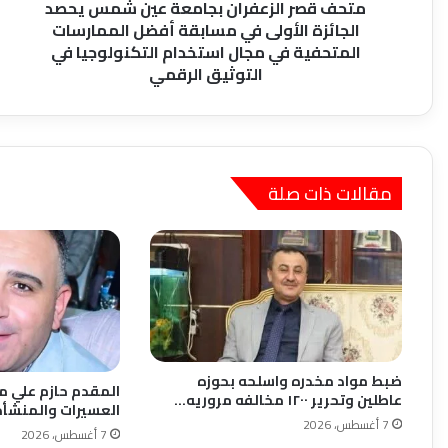
في
متحف قصر الزعفران بجامعة عين شمس يحصد
مسابقة
الجائزة الأولى في مسابقة أفضل الممارسات
أفضل
المتحفية في مجال استخدام التكنولوجيا في
الممارسات
التوثيق الرقمي
المتحفية
في
مجال
استخدام
التكنولوجيا
مقالات ذات صلة
في
التوثيق
الرقمي
ضبط مواد مخدره واسلحه بحوزه
المقدم حازم علي م
عاطلين وتحرير ١٢٠٠ مخالفه مروريه…
العسيرات والمنشأة
7 أغسطس، 2026
7 أغسطس، 2026