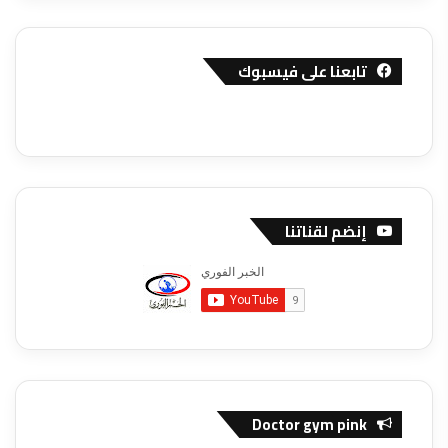
تابعنا على فيسبوك
إنضم لقناتنا
Doctor gym pink