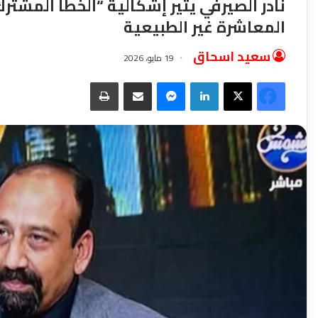
نادر الصيرفي يثير إشكالية “الخطأ المشترك
المعاشرة غير الطبيعية
سعيد اسحاق
19 مايو، 2026
فيسبوك
‫X
لينكدإن
ماسنجر
مشاركة عبر البريد
طباعة