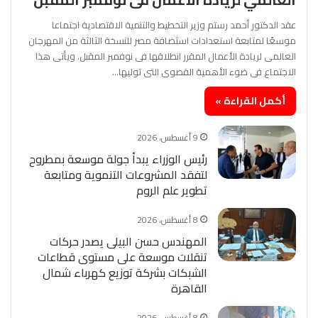
عقد الدكتور أحمد رستم وزير التخطيط والتنمية الاقتصادية اجتماعا
موسعًا لمتابعة استعدادات استضافة مصر للنسخة الثالثة من المهرجان
العالمى لريادة الأعمال المقرر انطلاقها فى نوفمبر المقبل. ويأتى هذا
الاجتماع فى ضوء الأهمية القصوى التى توليها…
أكمل القراءة »
9 أغسطس، 2026
رئيس الوزراء يبدأ جولة موسعة بمطروح
لتفقد المشروعات التنموية ومتابعة
تطوير علم الروم
8 أغسطس، 2026
المهندس حسن البيلى يصدر حركات
تنقلات موسعة على مستوى قطاعات
الشبكات بشركة توزيع كهرباء شمال
القاهرة
8 أغسطس، 2026