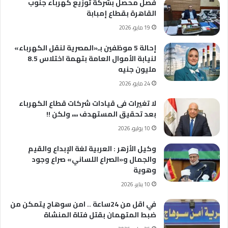
فصل محصل بشركة توزيع كهرباء جنوب
القاهرة بقطاع إمبابة
19 مايو، 2026
إحالة 5 موظفين بـ«المصرية لنقل الكهرباء»
لنيابة الأموال العامة بتهمة اختلاس 8.5
مليون جنيه
24 مايو، 2026
لا تغيرات فى قيادات شركات قطاع الكهرباء
بعد تحقيق المستهدف ،،،، ولكن !!
10 يوليو، 2026
وكيل الأزهر : العربية لغة الإبداع والقيم
والجمال و«الصراع اللساني» صراع وجود
وهوية
10 يناير، 2026
في اقل من 24ساعة .. امن سوهاج يتمكن من
ضبط المتهمان بقتل فتاة المنشاة