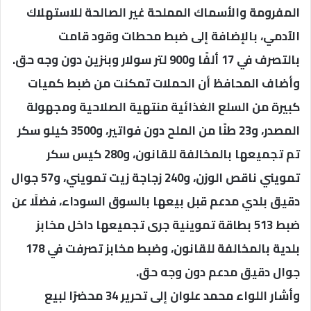
المفرومة والأسماك المملحة غير الصالحة للاستهلاك
الآدمي، بالإضافة إلى ضبط محطات وقود قامت
بالتصرف في 17 ألفًا و900 لتر سولار وبنزين دون وجه حق.
وأضاف المحافظ أن الحملات تمكنت من ضبط كميات
كبيرة من السلع الغذائية منتهية الصلاحية ومجهولة
المصدر، و23 طنًا من الملح دون فواتير، و3500 كيلو سكر
تم تجميعها بالمخالفة للقانون، و280 كيس سكر
تمويني ناقص الوزن، و240 زجاجة زيت تمويني، و57 جوال
دقيق بلدي مدعم قبل بيعها بالسوق السوداء، فضلًا عن
ضبط 513 بطاقة تموينية جرى تجميعها داخل مخابز
بلدية بالمخالفة للقانون، وضبط مخابز تصرفت في 178
جوال دقيق مدعم دون وجه حق.
وأشار اللواء محمد علوان إلى تحرير 34 محضرًا لبيع