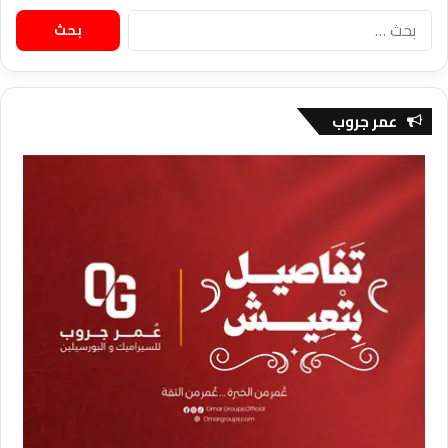
البحث
عن:
عمر جروب