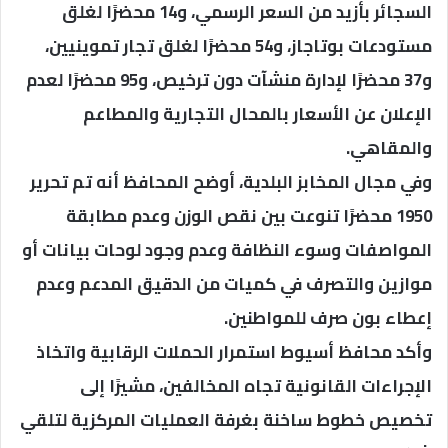
السجائر بأزيد من السعر الرسمي، و14 محضرًا لغلق
مستودعات بوتاجاز، و54 محضرًا لغلق تجار تموينيين،
و37 محضرًا لإدارة منشآت دون ترخيص، و95 محضرًا لعدم
الإعلان عن الأسعار بالمحال التجارية والمطاعم
والمقاهي.
وفي مجال المخابز البلدية، أوضح المحافظ أنه تم تحرير
1950 محضرًا تنوعت بين نقص الوزن وعدم مطابقة
المواصفات وسوء النظافة وعدم وجود لوحات بيانات أو
موازين والتصرف في كميات من الدقيق المدعم وعدم
إعطاء بون صرف للمواطنين.
وأكد محافظ أسيوط استمرار الحملات الرقابية واتخاذ
الإجراءات القانونية تجاه المخالفين، مشيرًا إلى
تخصيص خطوط ساخنة بغرفة العمليات المركزية لتلقي