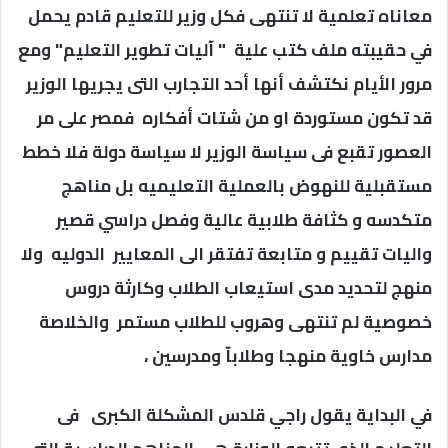
معاناه تعلمية لا تنتهى فكل وزير للتعليم قادم يحمل
في حقيبته ملف كتب علية " آليات تطوير التعليم" ومع
مرور الأيام نكتشف أنها أحد التجارب التى يجريها الوزير
قد تكون مستوردة او من شتات أفكاره فمصر على مر
العصور تقبع فى سياسة الوزير لا سياسة دولة فلا خطط
مستقبلية للنهوض بالعملية التعليميه بل مناهج
متكدسه و كثافة طلابية عالية وفصل دراسي قصير
واليات تقييم و متابعة تفتقر الى المعايير الدوليه ولا
منهج لتحديد مدى استيعاب الطلاب وكارثة دروس
خصوصية لم تنتهى وهروب للطلاب مستمر والخلاصة
مدارس خاوية منهجا وطلابآ ومدرسين ،
في البداية يقول راجي قلدس المشكلة الكبرى فى