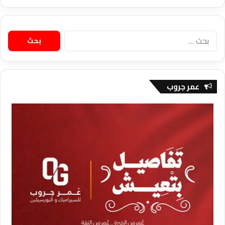
البحث
عن:
عمر جروب