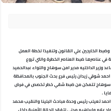
ي وضبط الخارجين علي القانون وتنفيذا لخطة العمل
في عناصرها ضبط العناصر الخطرة والتي تروع
د وزير الداخليه مدير امن سوهاج واللواء عبدالحميد
 احمد شوقي زيدان رئيس فرع بحث الجنوب بالمحافظة
نوب سوهاج تتمكن من ضبط شقي خطر تخصص في فرض
يا .
د احمد تعيلب رئيس وحدة مباحث البلينا والنقيب محمد
د علام وإبراهيم مدني لتفقد الحالة الأمنية داخل