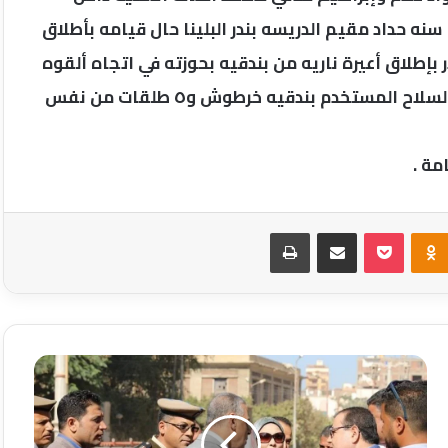
دائرة المركز تم ضبط المدعو حسن . ع . ص . ع . السن ٢٥ سنه حداد مقيم الدريسه بندر البلينا حال قيامه بأطلاق
در بإطلاق أعيرة ناريه من بندقيه بحوزته في اتجاه ألقوه
مما استدعي التعامل معه وتم القبض عليه وبحوزته السلاح المستخدم بندقيه خرطوش و٥ طلقات من نفس
مة .
Odnoklassniki
‫Pocket
مشاركة عبر البريد
طباعة
محافظ
سوهاج
يتفقد
أعمال