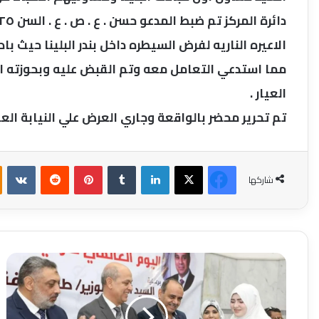
الاعيره الناريه لفرض السيطره داخل بندر البلينا حيث با
العيار .
تم تحرير محضر بالواقعة وجاري العرض علي النيابة العا
فيسبوك
‫X
لينكدإن
بينتيريست
شاركها
السكرتير
العام
لسوهاج
يشهد