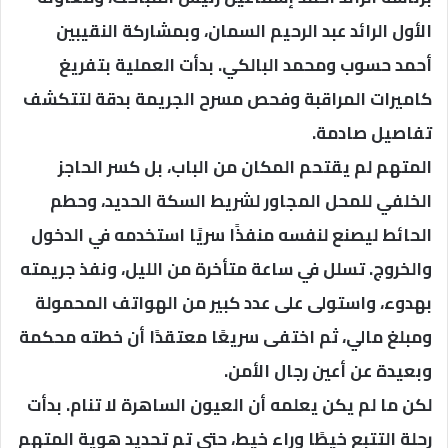
الأول الرائد عبد الرحيم السمان، وبمشاركة النقيبين
أحمد حسوب ومحمد البالكي. بدأت العملية بتفريغ
كاميرات المراقبة وفحص مسرح الجريمة بدقة لتتكشف
تفاصيل صادمة.
المتهم لم يقتحم المكان من الباب، بل كسر الحاجز
الخلفي للمحل المجاور لشريط السكة الحديد، وحطم
الحائط ليصنع لنفسه منفذًا سريًا استخدمه في الدخول
والخروج. تسلل في ساعة متأخرة من الليل، ونفذ جريمته
بهدوء، واستولى على عدد كبير من الهواتف المحمولة
ومبلغ مالي، ثم اختفى سريعًا معتقدًا أن خطته محكمة
وبعيدة عن أعين رجال الأمن.
لكن ما لم يكن يعلمه أن العيون الساهرة لا تنام. بدأت
رحلة التتبع خيطًا وراء خيط، حتى تم تحديد هوية المتهم