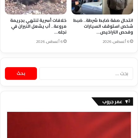
انتحال صفة ضابط شرطة.. ضبط
خلافات أسرية تنتهي بجريمة
شخص استوقف السيارات
مروعة.. أب يشعل النيران في
وفحص التراخيص…
نجله…
6 أغسطس، 2026
6 أغسطس، 2026
البحث
عن:
عمر جروب