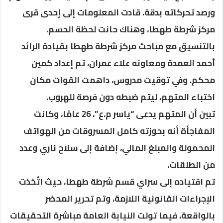
ورصد تحركاته بدقة. قادت المعلومات إلى إحدى قرى
مركز شرطة طهطا، وهناك حانت لحظة الحسم.
بالتنسيق مع مباحث مركز شرطة طهطا بقيادة الرائد
أحمد العمدة ومعاونه علاء عمران، تم إعداد كمين
محكم. وفي توقيت مدروس، داهمت القوات مكان
اختباء المتهم، ليتم ضبطه دون فرصة للهروب.
تبين أن المتهم يدعى “ياسر م.ع”، 26 عامًا، وكانت
المفاجأة أنه بحوزته كامل المسروقات من الهواتف
المحمولة والمبلغ المالي، إضافة إلى سلاح ناري وعدد
من الطلقات.
تم اقتياده إلى سراي قسم شرطة طهطا، حيث اتُخذت
الإجراءات القانونية اللازمة، وتم تحرير المحضر
بالواقعة، فيما تولت النيابة العامة مباشرة التحقيقات