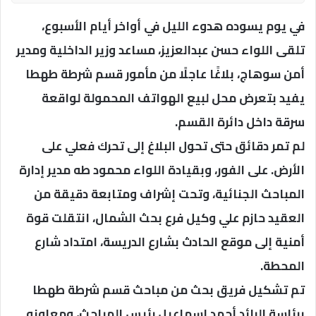
في يوم يسوده هدوء الليل في أواخر أيام الأسبوع،
تلقى اللواء حسن عبدالعزيز، مساعد وزير الداخلية ومدير
أمن سوهاج، بلاغًا عاجلًا من مأمور قسم شرطة طهطا
يفيد بتعرض محل لبيع الهواتف المحمولة لواقعة
سرقة داخل دائرة القسم.
لم تمر دقائق حتى تحول البلاغ إلى تحرك فعلي على
الأرض. على الفور، وبقيادة اللواء محمود طه مدير إدارة
المباحث الجنائية، وتحت إشراف ومتابعة دقيقة من
العقيد حازم علي وكيل فرع بحث الشمال، انتقلت قوة
أمنية إلى موقع الحادث بشارع الدريسة، امتداد شارع
المحطة.
تم تشكيل فريق بحث من مباحث قسم شرطة طهطا
برئاسة الرائد أحمد إسماعيل رئيس المباحث، ومعاونه