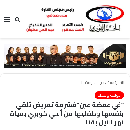
بحث عن
الق
الرئيسية
/
حوادث وقضايا
حوادث وقضايا
“في غمضة عين”مُشرفة تمريض تُلقي
بنفسها وطفليها من أعلي كوبري بمياة
نهر النيل بقنا