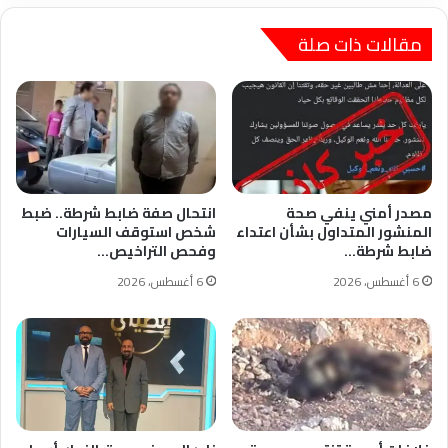
مع
العلاج
مقالات ذات صلة
الھرموني
بمفرده
مصدر أمني ينفي صحة
انتحال صفة ضابط شرطة.. ضبط
المنشور المتداول بشأن اعتداء
شخص استوقف السيارات
ضابط شرطة…
وفحص التراخيص…
6 أغسطس، 2026
6 أغسطس، 2026