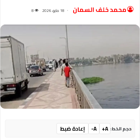
محمد خلف السمان
18 مايو، 2026
8
A+
A-
إعادة ضبط
حجم الخط: