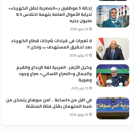
إحالة 5 موظفين بـ«المصرية لنقل الكهرباء»
لنيابة الأموال العامة بتهمة اختلاس 8.5
مليون جنيه
24 مايو، 2026
لا تغيرات فى قيادات شركات قطاع الكهرباء
بعد تحقيق المستهدف ،،،، ولكن !!
10 يوليو، 2026
وكيل الأزهر : العربية لغة الإبداع والقيم
والجمال و«الصراع اللساني» صراع وجود
وهوية
10 يناير، 2026
في اقل من 24ساعة .. امن سوهاج يتمكن من
ضبط المتهمان بقتل فتاة المنشاة
26 يوليو، 2026