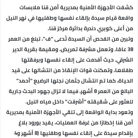
كشفت الأجهزة الأمنية بمديرية أمن قنا ملابسات
واقعة قيام سيدة بإلقاء نفسها وطفليها في نهر النيل
من أعلى كوبري دندرة بدائرة مركز قنا.
وتبين من الفحص أن السيدة تُدعى “ف”، تبلغ من العمر
38 عامًا، وتعمل مشرفة تمريض، ومقيمة بقرية الدير
الشرقي. حيث أقدمت على إلقاء نفسها وبرفقتها
طفلاها، وتمكنت قوات الإنقاذ من انتشالها على قيد
الحياة، كما تم انتشال جثمان نجلها الرضيع “أحمد”
البالغ من العمر 8 أشهر، فيما لا تزال جهود البحث جارية
للعثور على شقيقته “أشرقت” داخل مياه النيل.
وتعود بداية الواقعة إلى تلقي الأجهزة الأمنية بمديرية
أمن قنا إخطارًا من غرفة العمليات، يفيد بورود بلاغ
بإقدام سيدة على إلقاء نفسها وطفليها (8 أشهر و4