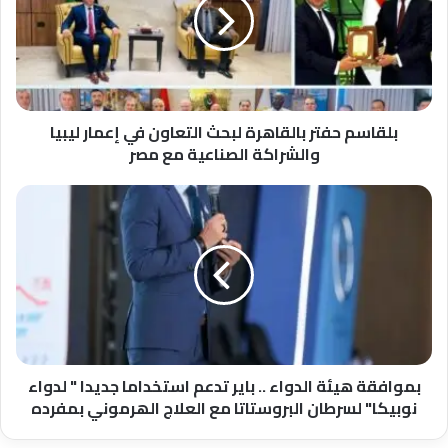
لبحث
التعاون
في
إعمار
ليبيا
والشراكة
الصناعية
بلقاسم حفتر بالقاهرة لبحث التعاون في إعمار ليبيا
مع
والشراكة الصناعية مع مصر
مصر
بموافقة
ھیئة
الدواء
..
بایر
تدعم
استخداما
جدیدا
"
لدواء
بموافقة ھیئة الدواء .. بایر تدعم استخداما جدیدا " لدواء
نوبیكا"
نوبیكا" لسرطان البروستاتا مع العلاج الھرموني بمفرده
لسرطان
البروستاتا