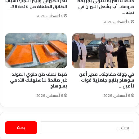
خلافات أسرية تنتهي بجريمة
نادر الصيرفي وبيتر النجار: أسباب
مروعة.. أب يشعل النيران في
الطلاق الملغاة من لائحة 38…
نجله…
6 أغسطس، 2026
6 أغسطس، 2026
في جولة مفاجئة.. مدير أمن
ضبط نصف طن حلوي المولد
سوهاج يتابع جاهزية قوات
غير صالحة للأستهلاك الأدمي
تأمين…
بسوهاج
6 أغسطس، 2026
6 أغسطس، 2026
البحث
عن: