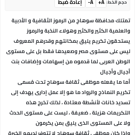
A+
A-
إعادة ضبط
حجم الخط:
تمتلك محافظة سوهاج من الرموز الثقافية و الأدبية
والعلمية الكثير والكثير وهولاء النخبة والرموز
يستحقون تكريم يليق بمكانتهم وقدرهم المعروف
ليس على مستوى مصر وصعيدها فقط بل على مستوى
الوطن العربى لما قدموه من إسهامات وإضافات بنت
أجيال وأجيال
أما ما يفعله موظفى ثقافة سوهاج تحت مُسمى
تكريم النماذج والرواد ما هو إلا عمل إدارى يهدف إلى
تسديد خانات لأنشطة معتادة ، لذلك تخرج هذه
التكريمات هزيلة ، ضعيفة ، ليست على مستوى الحدث
ولا على المستوى الذى يليق بمن يكرمون
وإذا كان موظفى ثقافة سوهاج لا تتوفر لديهم الخبرة