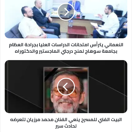
امتحانات
الدراسات
العليا
بجراحة
العظام
بجامعة
سوهاج
لمنح
النعماني يترأس امتحانات الدراسات العليا بجراحة العظام
درجتي
بجامعة سوهاج لمنح درجتي الماجستير والدكتوراه
الماجستير
والدكتوراه
البيت
الفني
للمسرح
ينعي
الفنان
محمد
مرزيان
لتعرضه
لحادث
سير
البيت الفني للمسرح ينعي الفنان محمد مرزيان لتعرضه
لحادث سير