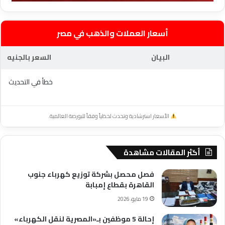
أسعار العملات والذهب في مصر
البيان
السعر بالجنيه
خطأ في التحديث
الأسعار استرشادية وتحدث لحظياً وفقاً للبورصة العالمية.
أكثر المقالات مشاهدة
فصل محصل بشركة توزيع كهرباء جنوب
القاهرة بقطاع إمبابة
19 مايو، 2026
إحالة 5 موظفين بـ«المصرية لنقل الكهرباء»