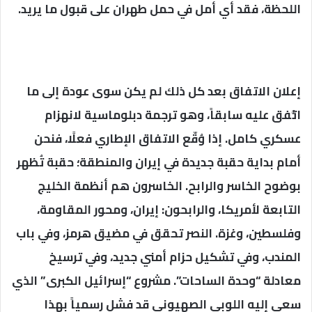
اللحظة، فقد أي أمل في حمل طهران على قبول ما يريد.
إعلان الاتفاق بعد كل ذلك لم يكن سوى عودة إلى ما
اتُّفق عليه سابقاً، وهو ترجمة دبلوماسية لانهزام
عسكري كامل. إذا وُقّع الاتفاق الإطاري فعلًا، فنحن
أمام بداية حقبة جديدة في إيران والمنطقة؛ حقبة تُظهر
بوضوح الخاسر والرابح. الخاسرون هم أنظمة الخليج
التابعة لأمريكا، والرابحون: إيران، ومحور المقاومة،
وفلسطين، وغزة. النصر تحقق في مضيق هرمز، وفي باب
المندب، وفي تشكيل حزام أمني جديد، وفي ترسيخ
معادلة “وحدة الساحات”. مشروع “إسرائيل الكبرى” الذي
سعى إليه اللوبي الصهيوني قد فشل رسمياً بهذا