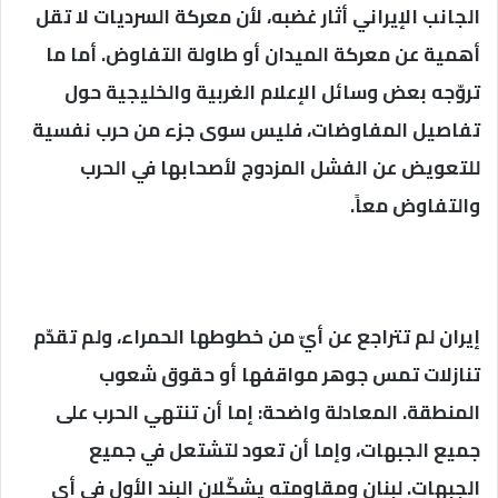
الجانب الإيراني أثار غضبه، لأن معركة السرديات لا تقل
أهمية عن معركة الميدان أو طاولة التفاوض. أما ما
تروّجه بعض وسائل الإعلام الغربية والخليجية حول
تفاصيل المفاوضات، فليس سوى جزء من حرب نفسية
للتعويض عن الفشل المزدوج لأصحابها في الحرب
والتفاوض معاً.
إيران لم تتراجع عن أيّ من خطوطها الحمراء، ولم تقدّم
تنازلات تمس جوهر مواقفها أو حقوق شعوب
المنطقة. المعادلة واضحة: إما أن تنتهي الحرب على
جميع الجبهات، وإما أن تعود لتشتعل في جميع
الجبهات. لبنان ومقاومته يشكّلان البند الأول في أي