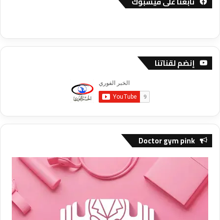
تابعنا على فيسبوك
إنضم لقناتنا
Doctor gym pink