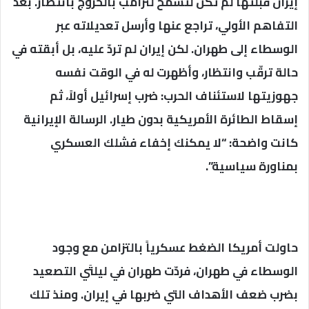
إيران قبلتها لم تكن لتسمح لترامب بالخروج بانتصار. بعد
التفاهم الأولي، تراجع عنها وأرسل تعديلاته عبر
الوسطاء إلى طهران. لكن إيران لم تردّ عليه، بل أبقته في
حالة ترقّب وانتظار، وأظهرت له في الوقت نفسه
جهوزيتها لاستئناف الحرب: ضرب إسرائيل أولاً، ثم
إسقاط الطائرة الأمريكية بدون طيار. الرسالة الإيرانية
كانت واضحة: “لا يمكنك إخفاء فشلك العسكري
بمناورة سياسية”.
حاولت أمريكا الضغط عسكرياً بالتزامن مع وجود
الوسطاء في طهران، فردّت طهران في ليلتَي التصعيد
بضرب ضعف الأهداف التي ضربها في إيران. ومنذ تلك