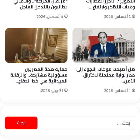
التطوير؟.. تأخير القطارات
“مزلقان المراغة”.. والأهالي
وغياب التذاكر وارتفاع…
يطالبون بالتدخل العاجل
4 أغسطس، 2026
4 أغسطس، 2026
هل أصبحت موجات اللجوء إلى
حماية صحة المصريين
مصر بوابة محتملة لاختراق
مسؤولية مشتركة.. والرقابة
الأمن…
الميدانية هي خط الدفاع…
1 أغسطس، 2026
31 يوليو، 2026
البحث
عن: