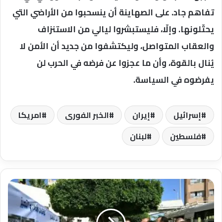
تفاهم جاد. على الصهاينة أن ينسحبوا من الأراضي التي
يحتّلونها. وإلّا، فليستبشروا لياليَ من الاستنزاف
والعقاب المتواصل، وليكتشفوا من جديد أن الأمن لا
يُنال بالقوة، وأن ما عجزوا عن فرضه في الحرب لن
يفرضوه في السياسة.
إسرائيل
إيران
الخبر الفورى
امريكا
فلسطين
لبنان
خلال
جولته
التفقدية
بمحافظة