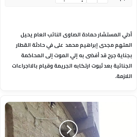
أدلي المستشار حمادة الصاوى النائب العام يحيل
المتهم مجدى إبراهيم محمد على في حادثة القطار
بجناية جرح قد أفضى به إلي الموت إلى المحاكمة
الجنائية بعد ثبوت ارتكابه الجريمة وقيام بالااجراءات
اللازمة.
الخبر
الفوري
يرصد
معاناه
أهالي
قريه