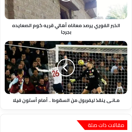
كوم
الصعايده
بجرجا
الخبر الفوري يرصد معاناه أهالي قريه كوم الصعايده
بجرجا
مـانـى
ينقذ
ليفربول
من
السقوط
..
أمام
أستون
فيلا
مـانـى ينقذ ليفربول من السقوط .. أمام أستون فيلا
مقالات ذات صلة