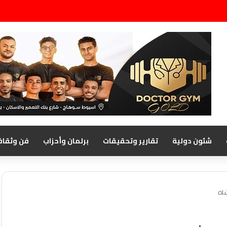
شئون دولية
تقارير وتحقيقات
برلمان وأحزاب
فن وثقاف
اه