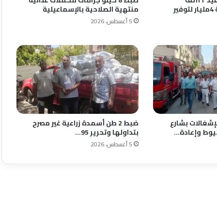
و٤٧١مشروع بتكلفة 4مليار لتوفير
منتهية الصلاحية بالإسماعيلية
5 أغسطس، 2026
إشغالات بشارع
ضبط 2 طن أسمدة زراعية غير مصرح
يوط وإعادة…
بتداولها وتحرير 95…
5 أغسطس، 2026