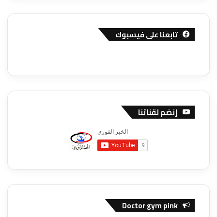
تابعنا على فيسبوك
إنضم لقناتنا
Doctor gym pink