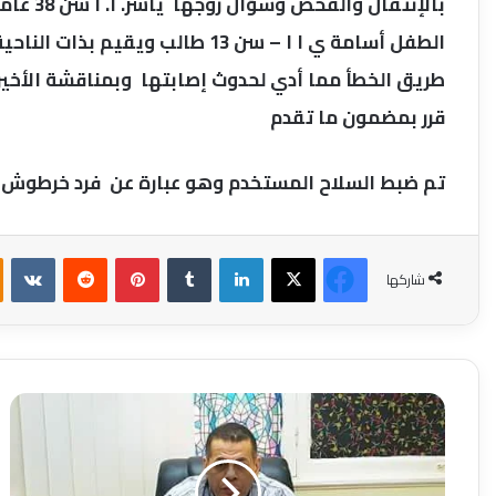
بالإنتقا
الطفل أسامة ي ا ا – سن 13 طالب 
طريق الخطأ مما أدي لحدوث إصابتها وبمناقشة الأخير
قرر بمضمون ما تقدم
تم ضبط السلاح المستخدم وهو عبارة عن فرد خرطوش مح
فيسبوك
‫X
لينكدإن
بينتيريست
شاركها
مباحث
التموين
تسقط
مدير