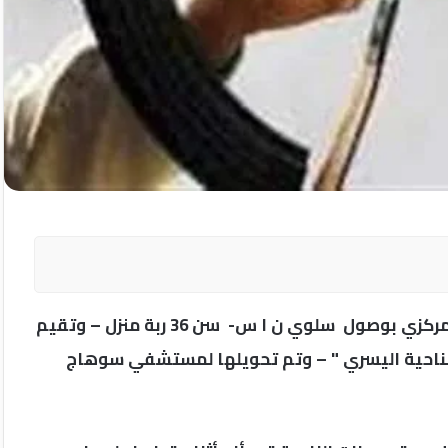
تلقى رئيس مباحث المنشاه إخطارا من المستشفي المركزي بوصول سلوي ن ا س- سن 36 ربة منزل – وتقيم
الناحية اليسري " – وتم تحويلها لمستشفي سوهاج