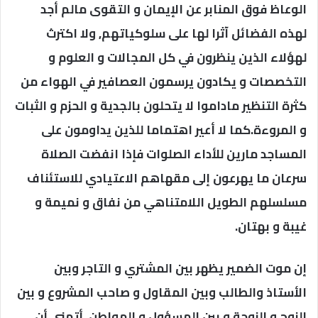
الوعاظ فوق المنابر عن الإيمان و التقوى مالم أجد
لهذه الفضائل آثرا لها على سلوكياتهم, ولا اكترث
لهؤلاء الذين ينظرون في كل المجالات و العلوم و
التخصصات و يكادون يرسمون العصافير في الهواء من
كثرة التنظير ماداموا لا يتحلون بالجدية و الحزم و الثبات
و المروءة.كما لا أعير اهتماما للذين يداومون على
المساجد مارين للأداء الصلوات فإذا انفضت الصلاة
سرعان ما يهرعون إلى مقهاهم الاعتيادي للاستئناف
مسلسلهم الطويل اللامتناهي من نفاق و نميمة و
غيبة و بهتان.
إن موت الضمير يظهر بين المشتري و التاجر وبين
الأستاذ والطالب وبين المقاول و صاحب المشروع و بين
الزوج و الزوجة و بين المسؤول و المواطن. أتمنى أن