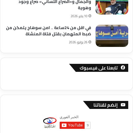
والجمال و«الصراع اللساني» صراع وجود
وهوية
10 يناير، 2026
في اقل من 24ساعة .. امن سوهاج يتمكن من
ضبط المتهمان بقتل فتاة المنشاة
26 يوليو، 2026
تابعنا على فيسبوك
إنضم لقناتنا