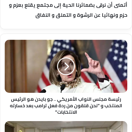
أتمنى أن نرقى بضمائرنا الحية إلى مجتمع يقلع بعزم و
حزم ونهائيا عن الرشوة و التملق و النفاق
رئيسة
مجلس
النواب
الأمريكي
..
جو
بايدن
هو
الرئيس
المنتخب
رئيسة مجلس النواب الأمريكي .. جو بايدن هو الرئيس
و
المنتخب و “نحن قلقون من ردة فعل ترامب بعد خسارته
“نحن
الانتخابات”
قلقون
من
تنسيقية
ردة
شباب