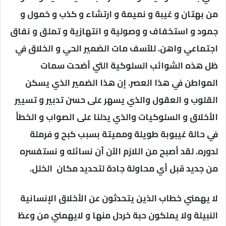
من بهتان و غيبة و نميمة و ارتشاء و كذب و خمول و
جمود و استخفاف و وصولية و انتهازية و تملق و نفاق
اجتماعي واهن. للآسف مات الضمير الحي و الخلاق في
ظل هذه الشوائب السلوكية التي أضحت سمات
المواطن في هذا العصر. إن هذا الضمير الذي يسكن
القلوب و العقول والذي يسهر على حسن تدبير و تسيير
الأخلاق و السلوكيات والذي يدلنا على الصواب و الخطأ
في حالة غيبوبة طويلة ومميتة بسبب كبح و فرملة
لدوره. لقد أصبح من اللازم الآن آن نسائله و نستفسره
من جديد قبل أي محاولة جادة لتحديد مكان الخلل.
لا يهمني خطاب الذين يتحدثون عن الأخلاق الإنسانية
النبيلة ولا يملكون حبة خردل منها و لايهمني من وعظ