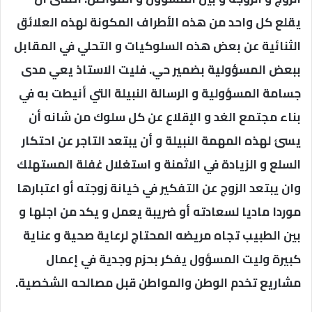
يقلع كل واحد من هذه الأطراف المكونة لهذه العلائق
الثنائية عن بعض هذه السلوكيات و التحلي في المقابل
ببعض المسؤولية بضمير حي. فليت الاستاذ يعي مدى
جسامة المسؤولية و الرسالة النبيلة التي أنيطت به في
بناء مجتمع الغد و الإقلاع عن كل سلوك من شانه أن
يسئ لهذه المهمة النبيلة و أن يبتعد التاجر عن احتكار
السلع و الزيادة في الاثمنة و استغلال غفلة المستهلك
وان يبتعد الزوج عن التفكير في خيانة زوجته أو اعتبارها
موردا ماديا لسعادته أو ضريبة يعمل و يكد من اجلها و
بين الطبيب تجاه مريضه المحتاج لرعاية صحية و عناية
كبيرة وليت المسؤول يفكر بحزم وجدية في إعمال
مشاريع تخدم الوطن والمواطن قبل مصالحه الشخصية.