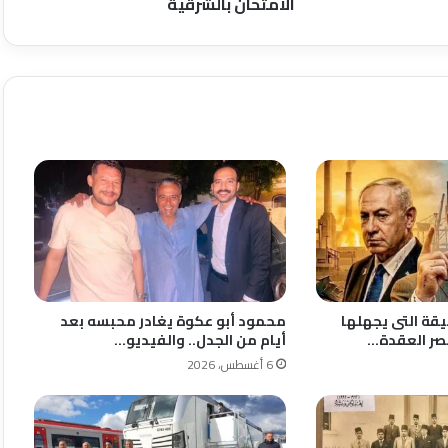
الامتحان بالشرقية
يقة التى يجهلها
محمود أبو عكوة يغادر محبسه بعد
صر العقدة…
أيام من الجدل.. والفيديو…
6 أغسطس، 2026