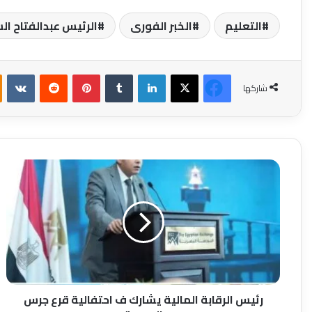
التعليم
الخبر الفورى
الرئيس عبدالفتاح ا
فيسبوك
‫X
لينكدإن
بينتيريست
شاركها
رئيس
الرقابة
المالية
يشارك
ف
احتفالية
قرع
جرس
البورصة
رئيس الرقابة المالية يشارك ف احتفالية قرع جرس