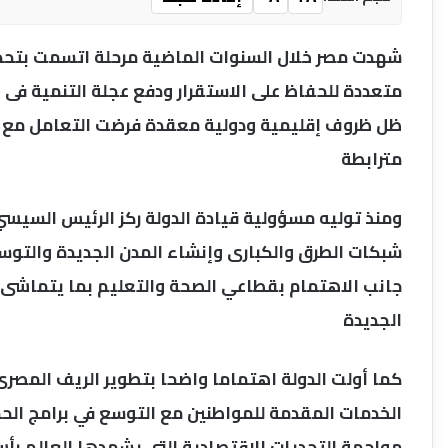
شهدت مصر خلال السنوات الماضية مرحلة اتسمت بتحدي
متعددة للحفاظ على الاستقرار ودفع عجلة التنمية فى
ظل ظروف إقليمية ودولية معقدة فرضت التعامل مع ملف
مترابطة
ومنذ توليه مسؤولية قيادة الدولة ركز الرئيس السي
شبكات الطرق والكبارى وإنشاء المدن الجديدة والتوسع
جانب الاهتمام بقطاعي الصحة والتعليم بما يتماشى مع
الجديدة
كما أولت الدولة اهتماما واضحا بتطوير الريف المصر
الخدمات المقدمة للمواطنين مع التوسع في برامج الحما
مواجهة التحديات الاقتصادية التي يشهدها العالم بأس