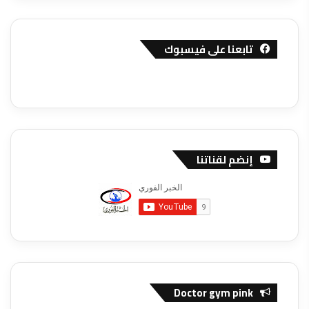
تابعنا على فيسبوك
إنضم لقناتنا
Doctor gym pink