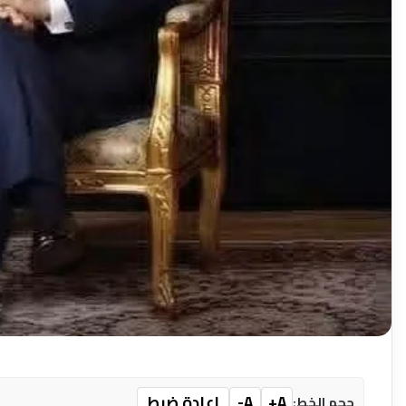
A+
A-
إعادة ضبط
حجم الخط: