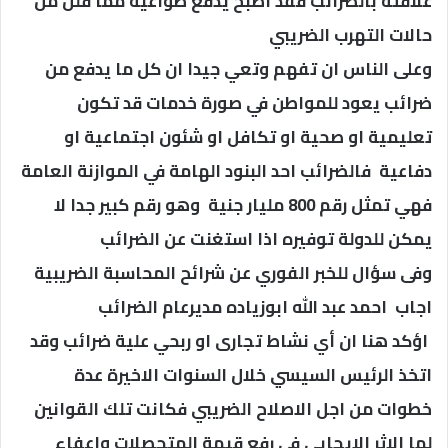
علاقته بالضرائب فقد اصبح يدفع طواعية مما قلل من
حالات التهرب الضريبي
وعلى الناس ان تفهم وتعي جيدا ان كل ما يدفع من
ضرائب يعود للمواطن في صورة خدمات قد تكون
تعليمية او صحية او تكافل او شئون اجتماعية او
دفاعية فالضرائب احد البنود الهامة في الموازنة العامة
فهي تمثل رقم 800 مليار جنية وهو رقم كبير جدا لا
يمكن للدولة توفيره اذا استغنت عن الضرائب
وفى سؤال للخبر الفوري عن شرائح المحاسبة الضريبية
اجاب احمد عبد الله ابوزياده مديرعام الضرائب
اؤكد هنا ان أي نشاط تجارى او ربحي علية ضرائب وقد
اتخذ الرئيس السيسي خلال السنوات الاخيرة عدة
خطوات من اجل الاصلاح الضريبي فكانت تلك القوانين
لها الاثر الإيجابي في رفع قيمة المتحصلات واعفاء