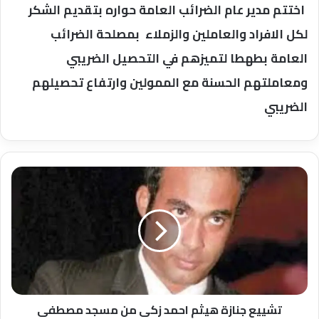
اختتم مدير عام الضرائب العامة حواره بتقديم الشكر
لكل الافراد والعاملين والزملاء بمصلحة الضرائب
العامة بطهطا لتميزهم في التحصيل الضريبي
ومعاملتهم الحسنة مع الممولين وارتفاع تحصيلهم
الضريبي
تشييع
جنازة
هيثم
احمد
زكى
من
مسجد
مصطفى
محمود
بالمهندسين
تشييع جنازة هيثم احمد زكى من مسجد مصطفى