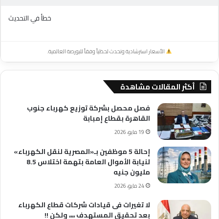
خطأ في التحديث
الأسعار استرشادية وتحدث لحظياً وفقاً للبورصة العالمية.
أكثر المقالات مشاهدة
فصل محصل بشركة توزيع كهرباء جنوب
القاهرة بقطاع إمبابة
19 مايو، 2026
إحالة 5 موظفين بـ«المصرية لنقل الكهرباء»
لنيابة الأموال العامة بتهمة اختلاس 8.5
مليون جنيه
24 مايو، 2026
لا تغيرات فى قيادات شركات قطاع الكهرباء
بعد تحقيق المستهدف ،،،، ولكن !!