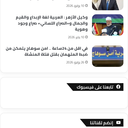
10 يوليو، 2026
وكيل الأزهر : العربية لغة الإبداع والقيم
والجمال و«الصراع اللساني» صراع وجود
وهوية
10 يناير، 2026
في اقل من 24ساعة .. امن سوهاج يتمكن من
ضبط المتهمان بقتل فتاة المنشاة
26 يوليو، 2026
تابعنا على فيسبوك
إنضم لقناتنا