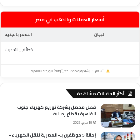
أسعار العملات والذهب في مصر
البيان
السعر بالجنيه
خطأ في التحديث
الأسعار استرشادية وتحدث لحظياً وفقاً للبورصة العالمية.
أكثر المقالات مشاهدة
فصل محصل بشركة توزيع كهرباء جنوب
القاهرة بقطاع إمبابة
19 مايو، 2026
إحالة 5 موظفين بـ«المصرية لنقل الكهرباء»