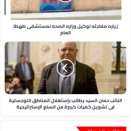
لمستشفى
طهطا
العام
زياره مفاجئه لوكيل وزاره الصحه لمستشفى طهطا
العام
النائب
حسن
السيد
يطالب
بإستغلال
المناطق
اللوجستية
فى
تشوين
كميات
النائب حسن السيد يطالب بإستغلال المناطق اللوجستية
كبيرة
فى تشوين كميات كبيرة من السلع الإستراتيجية
من
السلع
الإستراتيجية