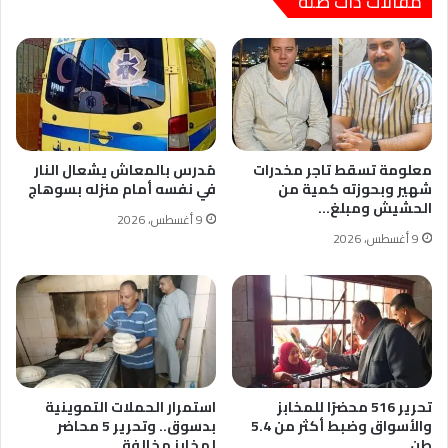
مقالات ذات صلة
معلومة تسقط تاجر مخدرات
مُدرس بالمعاش يشعال النار
شهير وبحوزته كمية من
في نفسه أمام منزله بسوهاج
الحشيش ومبلغ…
9 أغسطس، 2026
9 أغسطس، 2026
تحرير 516 محضرًا للمخابز
استمرار الحملات التموينية
والأسواق وضبط أكثر من 5.4
بدسوق.. وتحرير 5 محاضر
طن…
لمخابز مخالفة