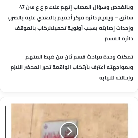
وبالفحص وسؤال المصاب إتهم علاء م ع ع سن 47
سائق – ويقيم دائرة مركز أخميم بالتعدي عليه بالضرب
وإحداث إصابته بسبب أولوية تحميلالركاب بالموقف
دائرة القسم
تمكنت وحدة مباحث قسم ثان من ضبط المتهم
وبمواجهته أعترف بأرتكاب الواقعة تحرر المحضر اللازم
وإحالته للنيابه
زياره
مفاجئه
لوكيل
وزاره
الصحه