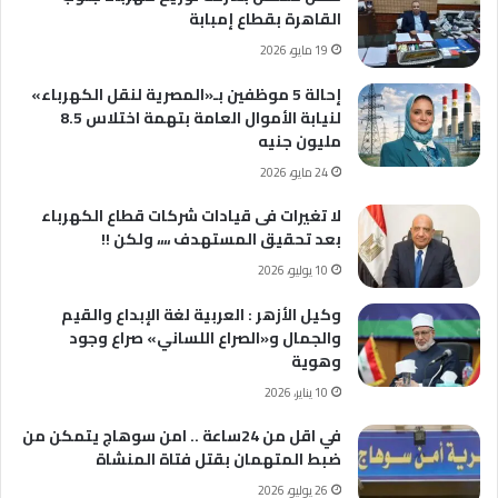
القاهرة بقطاع إمبابة
19 مايو، 2026
إحالة 5 موظفين بـ«المصرية لنقل الكهرباء»
لنيابة الأموال العامة بتهمة اختلاس 8.5
مليون جنيه
24 مايو، 2026
لا تغيرات فى قيادات شركات قطاع الكهرباء
بعد تحقيق المستهدف ،،،، ولكن !!
10 يوليو، 2026
وكيل الأزهر : العربية لغة الإبداع والقيم
والجمال و«الصراع اللساني» صراع وجود
وهوية
10 يناير، 2026
في اقل من 24ساعة .. امن سوهاج يتمكن من
ضبط المتهمان بقتل فتاة المنشاة
26 يوليو، 2026