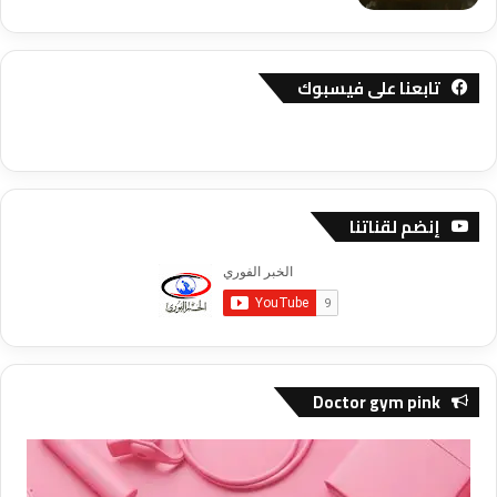
تابعنا على فيسبوك
إنضم لقناتنا
Doctor gym pink