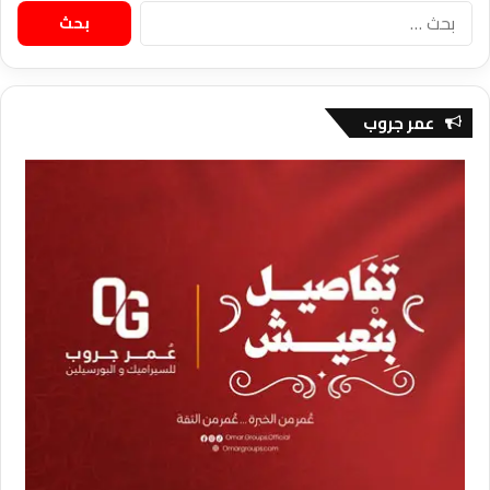
البحث
عن:
عمر جروب