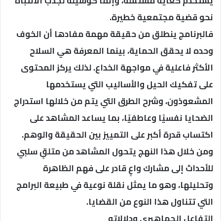
يُستخدم كغاية مستقلة، وإنما كوسيلة لجذب الانتباه
نحو قضية مجتمعية خطيرة.
فالبرنامج ينطلق من حقيقة مهمة مفادها أن الخوف
وحده لا يحقق الحماية، بينما المعرفة هي السلاح
الأكثر فاعلية في مواجهة الخداع. لذلك يركز المحتوى
على تفكيك الحيل والأساليب التي يستخدمها
المشعوذون، وشرح الطرق التي يتم من خلالها استدراج
الضحايا نفسيًا وعاطفيًا، بما يساعد المشاهد على
اكتساب قدرة أكبر على التمييز بين الحقيقة والوهم.
ومن خلال هذا النهج يتحول المشاهد من متلقٍ سلبي
للأحداث إلى مشارك واعٍ قادر على فهم الظاهرة
وتحليلها، وهو ما يمثل نقلة نوعية في طبيعة البرامج
التي تتناول هذا النوع من القضايا.
التفاعل الجماهيري ودلالاته