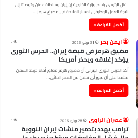
قال الرئيسى باسم وزارة الخارجية إن إيران وسلطنة عمان وتوصلتا إلى
نتيجة العمل الوظيفي لمسار الملاحة فى مضيق هرمز.…
أكمل القراءة »
ايمن بحر
2
31 يوليو، 2026
مضيق هرمز فى قبضة إيران.. الحرس الثورى
يؤكد إغلاقه ويحذر أمريكا
أكد الحرس الثورى الإيرانى أن مضيق هرمز مغلق أمام حركة السفن
مشددا على أن عبور أى سفن من الممر المائى…
أكمل القراءة »
عصران الراوى
1
28 يوليو، 2026
ترامب يهدد بتدمير منشآت إيران النووية
حال فشل المفاوضات ويؤكد: نسيطر على