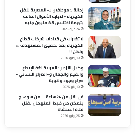
إحالة 5 موظفين بـ«المصرية لنقل
الكهرباء» لنيابة الأموال العامة
بتهمة اختلاس 8.5 مليون جنيه
24 مايو، 2026
لا تغيرات فى قيادات شركات قطاع
الكهرباء بعد تحقيق المستهدف ،،،،
ولكن !!
10 يوليو، 2026
وكيل الأزهر : العربية لغة الإبداع
والقيم والجمال و«الصراع اللساني»
صراع وجود وهوية
10 يناير، 2026
في اقل من 24ساعة .. امن سوهاج
يتمكن من ضبط المتهمان بقتل
فتاة المنشاة
26 يوليو، 2026