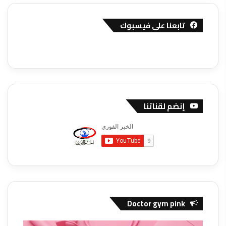
تابعنا على فيسبوك
إنضم لقناتنا
Doctor gym pink