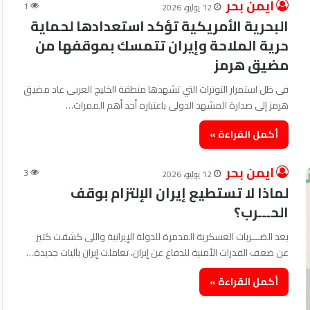
ايمن بحر
1
12 يوليو، 2026
البحرية الأمريكية تؤكد استعدادها لحماية
حرية الملاحة وإيران تتمسك بموقفها من
مضيق هرمز
فى ظل استمرار التوترات التي تشهدها منطقة الخليج العربى عاد مضيق
هرمز إلى صدارة المشهد الدولى باعتباره أحد أهم الممرات…
أكمل القراءة »
ايمن بحر
3
12 يوليو، 2026
لماذا لا تستطيع إيران الإلتزام بوقف
الحـــرب؟
بعد الضـــربات العسكرية المدمرة للدولة الإيرانية واللى كشفت كتير
عن ضعف القدرات الأمنية للدفاع عن إيران، تعاملت إيران بآليات جديدة…
أكمل القراءة »