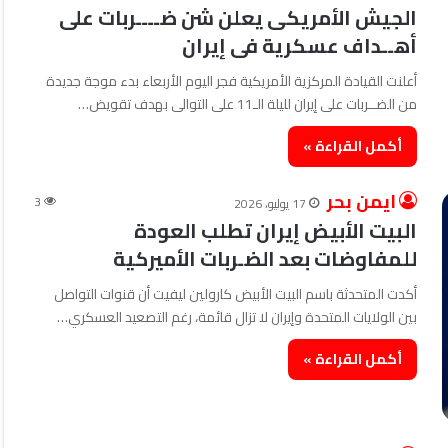
الجيش الأمريكى يعلن شن ضــــربات على
أهــداف عسكرية فى إيران
أعلنت القيادة المركزية الأمريكية فجر اليوم الأربعاء بدء موجة جديدة
من الضــربات على إيران لليلة الـ11 على التوالى بهدف تقويض…
أكمل القراءة »
ايمن بحر
3
17 يوليو، 2026
البيت الأبيض إيران تطلب العودة
للمفاوضات بعد الضـربات الأميركية
أكدت المتحدثة باسم البيت الأبيض كارولين ليفيت أن قنوات التواصل
بين الولايات المتحدة وإيران لا تزال قائمة، رغم التصعيد العسكري…
أكمل القراءة »