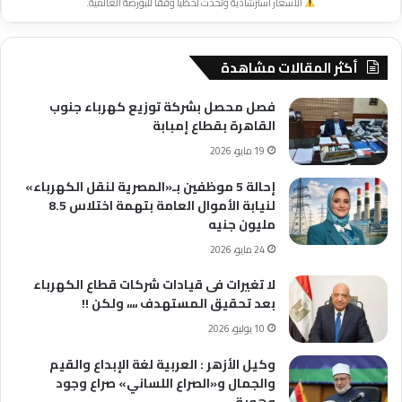
الأسعار استرشادية وتحدث لحظياً وفقاً للبورصة العالمية.
أكثر المقالات مشاهدة
فصل محصل بشركة توزيع كهرباء جنوب
القاهرة بقطاع إمبابة
19 مايو، 2026
إحالة 5 موظفين بـ«المصرية لنقل الكهرباء»
لنيابة الأموال العامة بتهمة اختلاس 8.5
مليون جنيه
24 مايو، 2026
لا تغيرات فى قيادات شركات قطاع الكهرباء
بعد تحقيق المستهدف ،،،، ولكن !!
10 يوليو، 2026
وكيل الأزهر : العربية لغة الإبداع والقيم
والجمال و«الصراع اللساني» صراع وجود
وهوية