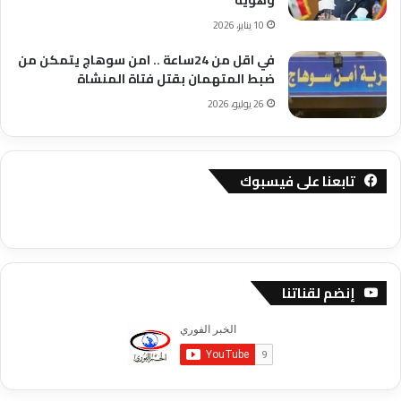
10 يناير، 2026
في اقل من 24ساعة .. امن سوهاج يتمكن من
ضبط المتهمان بقتل فتاة المنشاة
26 يوليو، 2026
تابعنا على فيسبوك
إنضم لقناتنا