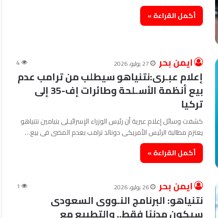
أكمل القراءة »
ايمن بحر
4
27 يوليو، 2026
إعلام عبـرى:نتنياهو سيطلب من ترامب عدم
بيع أنظمة الأسـلحة وطائرات إف-35 إلى
تركيا
كشفت وسائل إعلام عبرية أن رئيس الوزراء الإسرائيـلى بنيامين نتنياهو
يعتزم مطالبة الرئيس الأمريكى دونالد ترامب بعدم المضى فى بيع…
أكمل القراءة »
ايمن بحر
1
26 يوليو، 2026
نتنياهو: البرنامج النـووى السعودى
سيكون مدنيًا فقط.. والتطبيع مع