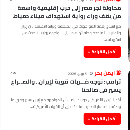
محاولة لجر مصر إلى حرب إقليمية واسعة
من يقف وراء رواية استهداف ميناء دمياط
مع اتساع رقعة المواجهات في المنطقة وتزايد التصعيد بين إيران
والولايات المتحدة وحلفائها عادت إلى الواجهة روايات تتحدث عن
استهداف…
أكمل القراءة »
ايمن بحر
2
31 يوليو، 2026
ترامب: نوجه ضــربات قوية لإيران.. والصــراع
يسير فى صالحنا
أكد الرئيس الأمريكى دونالد ترامب أن المواجهة مع إيران تسير وفق ما
وصفه بـالمسار الصحيح مشددًا على أن القوات الأمريكية…
أكمل القراءة »