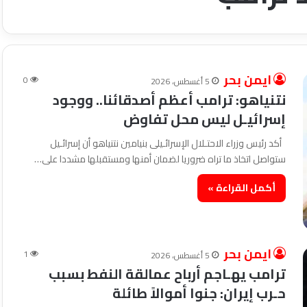
ايمن بحر
0
5 أغسطس، 2026
نتنياهو: ترامب أعظم أصدقائنا.. ووجود
إسرائيـل ليس محل تفاوض
أكد رئيس وزراء الاحتـلال الإسرائـيلى بنيامين نتنياهو أن إسرائـيل
ستواصل اتخاذ ما تراه ضروريا لضمان أمنها ومستقبلها مشددا على…
أكمل القراءة »
ايمن بحر
1
5 أغسطس، 2026
ترامب يهـاجم أرباح عمالقة النفط بسبب
حـرب إيران: جنوا أموالاً طائلة