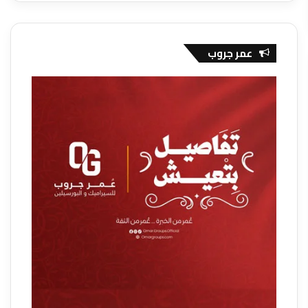
عمر جروب