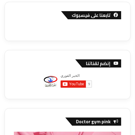
تابعنا على فيسبوك
إنضم لقناتنا
Doctor gym pink