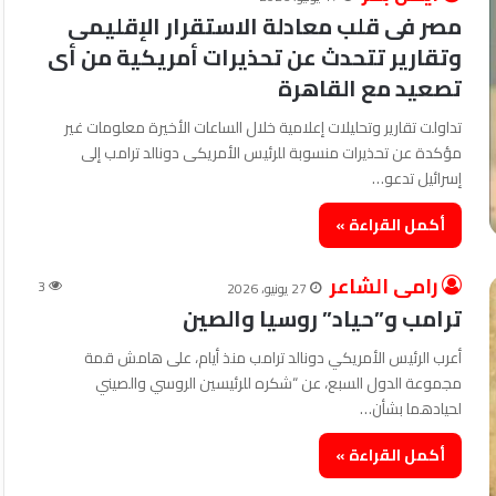
مصر فى قلب معادلة الاستقرار الإقليمى
وتقارير تتحدث عن تحذيرات أمريكية من أى
تصعيد مع القاهرة
تداولت تقارير وتحليلات إعلامية خلال الساعات الأخيرة معلومات غير
مؤكدة عن تحذيرات منسوبة للرئيس الأمريكى دونالد ترامب إلى
إسرائيل تدعو…
أكمل القراءة »
رامى الشاعر
3
27 يونيو، 2026
ترامب و”حياد” روسيا والصين
أعرب الرئيس الأمريكي دونالد ترامب منذ أيام، على هامش قمة
مجموعة الدول السبع، عن “شكره للرئيسين الروسي والصيني
لحيادهما بشأن…
أكمل القراءة »