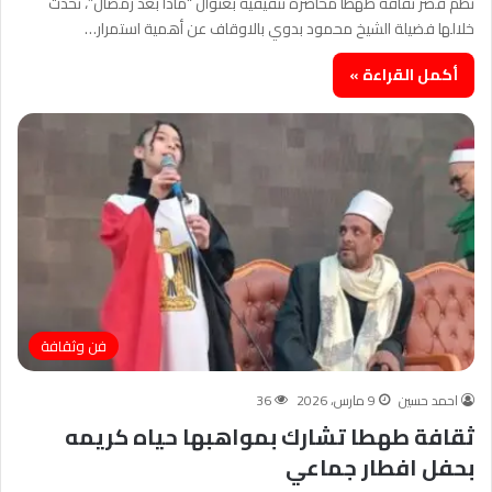
نظم قصر ثقافة طهطا محاضرة تثقيفية بعنوان “ماذا بعد رمضان”، تحدث
خلالها فضيلة الشيخ محمود بدوي بالاوقاف عن أهمية استمرار…
أكمل القراءة »
فن وثقافة
احمد حسين
9 مارس، 2026
36
ثقافة طهطا تشارك بمواهبها حياه كريمه
بحفل افطار جماعي