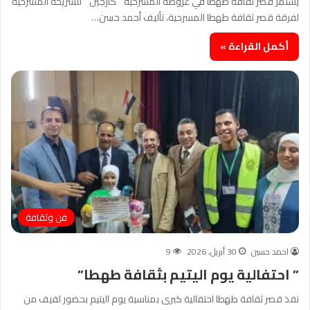
يستمر قصر ثقافة طهطا في عروضه المسرحيه ” كارجين ” للشريحة المسرحية
لفرقة قصر ثقافة طهطا المسرحية، تأليف أحمد حسن…
أكمل القراءة »
فن وثقافة
احمد حسين
30 أبريل، 2026
9
” احتفالية يوم اليتيم بثقافة طهطا”
نفذ قصر ثقافة طهطا احتفالية كبرى بمناسبة يوم اليتيم بحضور لفيف من