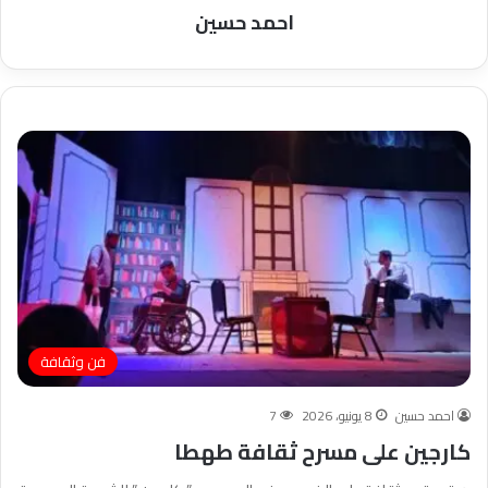
احمد حسين
فن وثقافة
احمد حسين
8 يونيو، 2026
7
كارجين على مسرح ثقافة طهطا