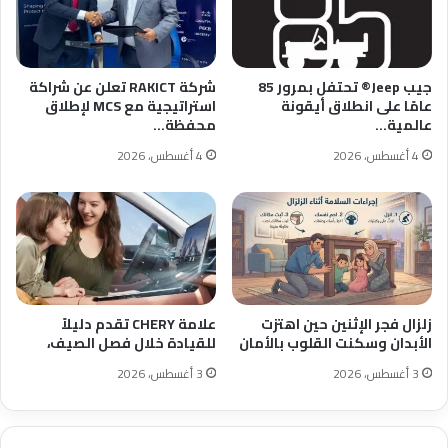
جيب Jeep®️ تحتفل بمرور 85
شركة RAKICT تعلن عن شراكة
عامًا على انطلاق أيقونة
استراتيجية مع MCS لإطلاق
عالمية…
محفظة…
4 أغسطس، 2026
4 أغسطس، 2026
زلزال فجر الإثنين حين اهتزت
علامة CHERY تقدم دليلاً
الأبدان وسكنت القلوب بالأمان
للقيادة خلال فصل الصيف،
3 أغسطس، 2026
3 أغسطس، 2026