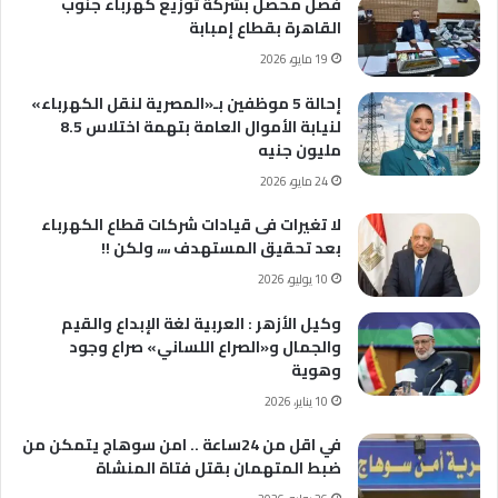
فصل محصل بشركة توزيع كهرباء جنوب
القاهرة بقطاع إمبابة
19 مايو، 2026
إحالة 5 موظفين بـ«المصرية لنقل الكهرباء»
لنيابة الأموال العامة بتهمة اختلاس 8.5
مليون جنيه
24 مايو، 2026
لا تغيرات فى قيادات شركات قطاع الكهرباء
بعد تحقيق المستهدف ،،،، ولكن !!
10 يوليو، 2026
وكيل الأزهر : العربية لغة الإبداع والقيم
والجمال و«الصراع اللساني» صراع وجود
وهوية
10 يناير، 2026
في اقل من 24ساعة .. امن سوهاج يتمكن من
ضبط المتهمان بقتل فتاة المنشاة