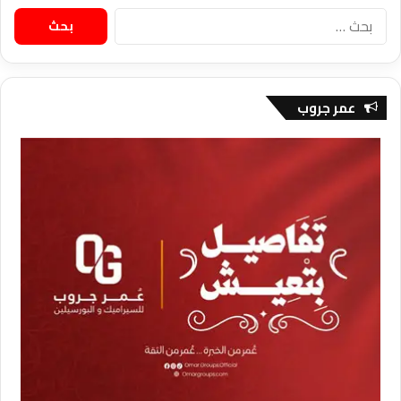
البحث
عن:
عمر جروب