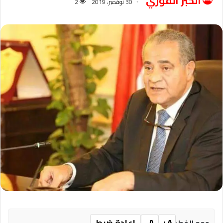
الخبر الفوري
30 نوفمبر، 2019
2
A+
A-
إعادة ضبط
حجم الخط: