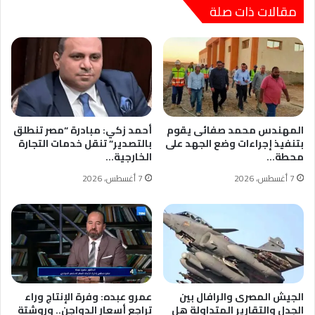
مقالات ذات صلة
المهندس محمد صفائى يقوم
أحمد زكي: مبادرة “مصر تنطلق
بتنفيذ إجراءات وضع الجهد على
بالتصدير” تنقل خدمات التجارة
محطة…
الخارجية…
7 أغسطس، 2026
7 أغسطس، 2026
الجيش المصرى والرافال بين
عمرو عبده: وفرة الإنتاج وراء
الجدل والتقارير المتداولة هل
تراجع أسعار الدواجن.. وروشتة