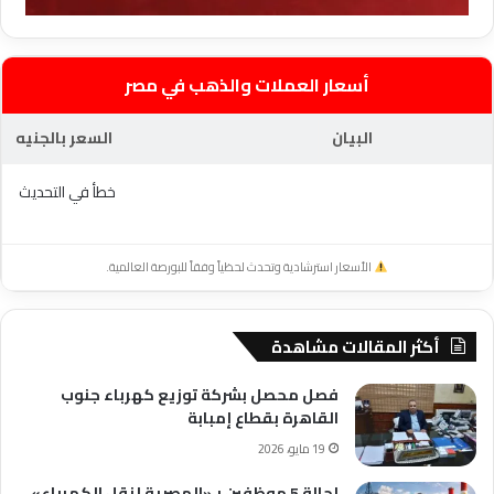
أسعار العملات والذهب في مصر
البيان
السعر بالجنيه
خطأ في التحديث
الأسعار استرشادية وتحدث لحظياً وفقاً للبورصة العالمية.
أكثر المقالات مشاهدة
فصل محصل بشركة توزيع كهرباء جنوب
القاهرة بقطاع إمبابة
19 مايو، 2026
إحالة 5 موظفين بـ«المصرية لنقل الكهرباء»