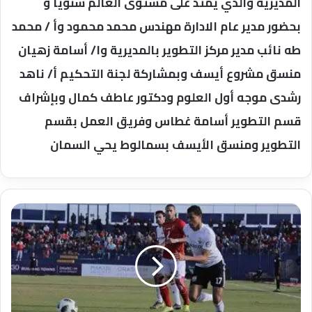
المديرية والذي يمتد على مستوى العالم سنويا و
بحضور مدير عام الادارة مهندس محمد محمود وأ / محمد
طه نائب مدير مركز التطوير بالمديرية وا/ أسامة زهيان
منسق مشروع أيسف وبمشاركة لجنة التحكيم أ/ ناهد
رشدى موجه أول العلوم ودكتور عاطف كمال وبإشراف
قسم التطوير أسامة غطاس وفريق العمل بقسم
التطوير ومنسق الأيسف بسمالوط يحي السمان
رباعية
للأهلي
في
مرمي
الجونه
في
مباراه