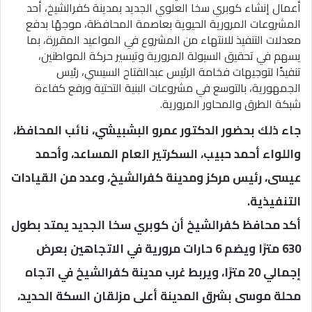
أعمال إنشاء كوبري سخا العلوي الجديد بمدينة كفرالشيخ، أحد
المشروعات المرورية الحيوية بعاصمة المحافظة، موجهًا بدفع
معدلات التنفيذ للانتهاء من المشروع في المواعيد المقررة، بما
يسهم في تحقيق السيولة المرورية وتيسير حركة المواطنين،
تنفيذًا لتوجيهات فخامة الرئيس عبدالفتاح السيسي، رئيس
الجمهورية، بالتوسع في مشروعات البنية التحتية ورفع كفاءة
شبكة الطرق والمحاور المرورية.
جاء ذلك بحضور الدكتور عمرو البشبيشي، نائب المحافظ،
واللواء أحمد حبيب، السكرتير العام المساعد، وأحمد
عيسى، رئيس مركز ومدينة كفرالشيخ، وعدد من القيادات
التنفيذية.
أكد محافظ كفرالشيخ أن كوبري سخا الجديد يمتد بطول
630 مترًا ويضم 6 حارات مرورية في الاتجاهين بعرض
إجمالي 20 مترًا، ويربط غرب مدينة كفرالشيخ في اتجاه
محلة موسى بشرق المدينة أعلى مزلقان السكة الحديد،