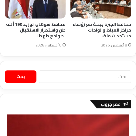
محافظ الجيزة يبحث مع رؤساء
محافظ سوهاج: توريد 190 ألف
مراكز العياط والواحات
طن واستمرار الاستقبال
مستجدات ملف…
بصوامع طهطا…
8 أغسطس، 2026
8 أغسطس، 2026
البحث
عن:
عمر جروب