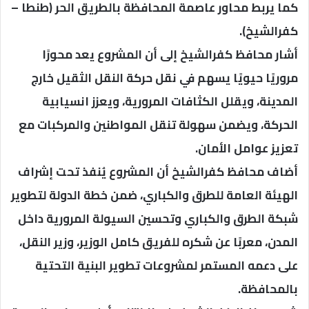
كما يربط محاور عاصمة المحافظة بالطريق الحر (طنطا –
كفرالشيخ).
أشار محافظ كفرالشيخ إلى أن المشروع يعد محورًا
مروريًا حيويًا يسهم في نقل حركة النقل الثقيل خارج
المدينة، ويقلل الكثافات المرورية، ويعزز انسيابية
الحركة، ويضمن سهولة تنقل المواطنين والمركبات مع
تعزيز عوامل الأمان.
أضاف محافظ كفرالشيخ أن المشروع يُنفذ تحت إشراف
الهيئة العامة للطرق والكباري، ضمن خطة الدولة لتطوير
شبكة الطرق والكباري وتحسين السيولة المرورية داخل
المدن، معربًا عن شكره للفريق كامل الوزير، وزير النقل،
على دعمه المستمر لمشروعات تطوير البنية التحتية
بالمحافظة.