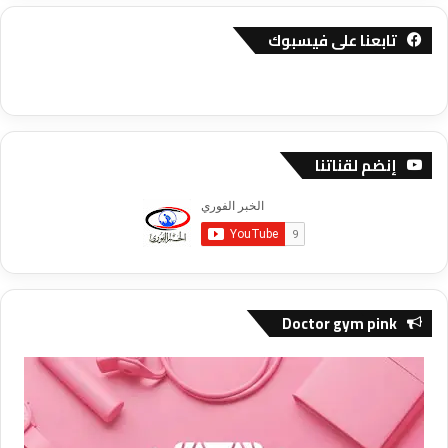
تابعنا على فيسبوك
إنضم لقناتنا
Doctor gym pink