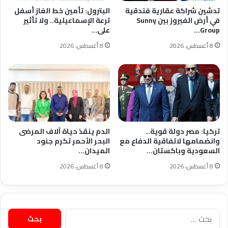
تدشين شراكة عقارية فندقية
البترول: تأمين خط الغاز أسفل
في أرض الفيروز بين Sunny
ترعة الإسماعيلية.. ولا تأثير
Group…
على…
8 أغسطس، 2026
8 أغسطس، 2026
تركيا: مصر دولة قوية..
الدم ينقذ حياة آلاف المرضى
وانضمامها لاتفاقية الدفاع مع
البحر الأحمر تكرم جنود
السعودية وباكستان…
الميدان…
8 أغسطس، 2026
8 أغسطس، 2026
البحث
عن: