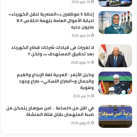
19 مايو، 2026
إحالة 5 موظفين بـ«المصرية لنقل الكهرباء»
لنيابة الأموال العامة بتهمة اختلاس 8.5
مليون جنيه
24 مايو، 2026
لا تغيرات فى قيادات شركات قطاع الكهرباء
بعد تحقيق المستهدف ،،،، ولكن !!
10 يوليو، 2026
وكيل الأزهر : العربية لغة الإبداع والقيم
والجمال و«الصراع اللساني» صراع وجود
وهوية
10 يناير، 2026
في اقل من 24ساعة .. امن سوهاج يتمكن من
ضبط المتهمان بقتل فتاة المنشاة
26 يوليو، 2026