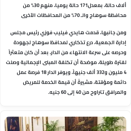
ألاف حالة، بمعدل171 حالة يوميا، منهم 30% من
محافظة سوهاج والـ 70% من المحافظات الآخرى
ومن جانبها، قدمت هايدي فيليب فوزي رئيس مجلس
إدارة الجمعية، درع تذكاري لمحافظ سوهاج لجهودة
وحرصه على سرعة الانتهاء من الدار، بعد أن كان متعثراً
لفترة طويلة، موضحة أن تكلفة المبنى الإجمالية وصلت
4 مليون و332 ألف جنيهاً، ويوفر الدار 18 فرصة عمل
دائمة ومؤقتة، مشيرةً أن قيمة الخدمة للمريض
والمرافق تتراوح من 40 إلى 60 جنيه.
رئيس
الوزراء