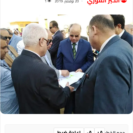
الخبر الفوري
20 نوفمبر، 2019
1
A+
A-
إعادة ضبط
حجم الخط: