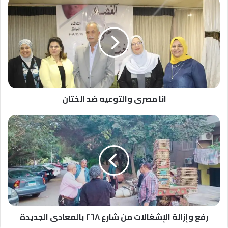
انا
مصرى
والتوعيه
ضد
الختان
انا مصرى والتوعيه ضد الختان
رفع
وإزالة
الإشغالات
من
شارع
٢٦٨
بالمعادى
الجديدة
رفع وإزالة الإشغالات من شارع ٢٦٨ بالمعادى الجديدة