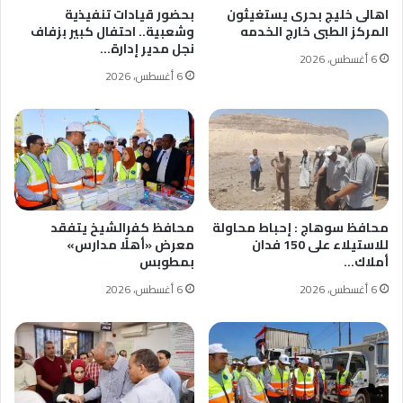
اهالى خليج بحرى يستغيثون
بحضور قيادات تنفيذية
المركز الطبى خارج الخدمه
وشعبية.. احتفال كبير بزفاف
نجل مدير إدارة…
6 أغسطس، 2026
6 أغسطس، 2026
محافظ سوهاج : إحباط محاولة
محافظ كفرالشيخ يتفقد
للاستيلاء على 150 فدان
معرض «أهلًا مدارس»
أملاك…
بمطوبس
6 أغسطس، 2026
6 أغسطس، 2026