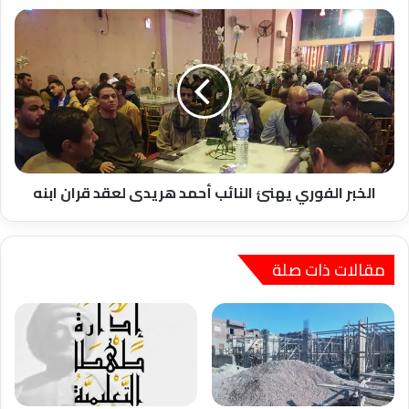
الخبر
الفوري
يهنئ
النائب
أحمد
هريدى
لعقد
قران
ابنه
الخبر الفوري يهنئ النائب أحمد هريدى لعقد قران ابنه
مقالات ذات صلة