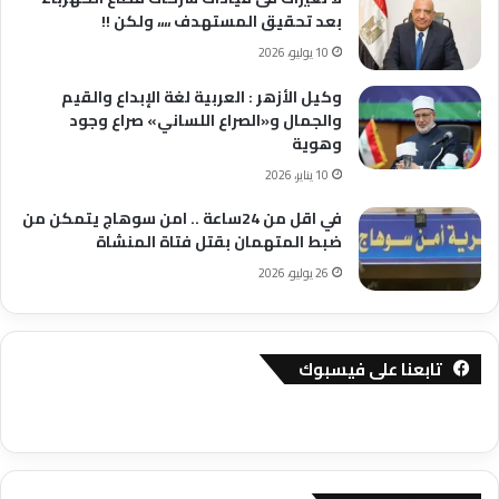
بعد تحقيق المستهدف ،،،، ولكن !!
10 يوليو، 2026
وكيل الأزهر : العربية لغة الإبداع والقيم
والجمال و«الصراع اللساني» صراع وجود
وهوية
10 يناير، 2026
في اقل من 24ساعة .. امن سوهاج يتمكن من
ضبط المتهمان بقتل فتاة المنشاة
26 يوليو، 2026
تابعنا على فيسبوك