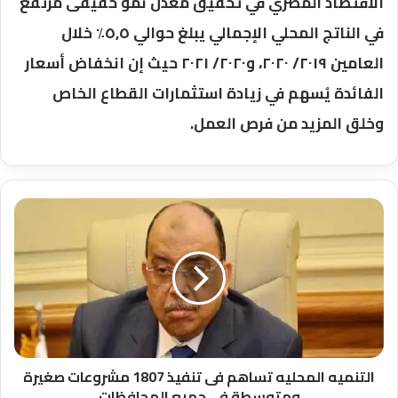
الاقتصاد المصري في تحقيق معدل نمو حقيقى مرتفع
في الناتج المحلي الإجمالي يبلغ حوالي ٥,٥٪ خلال
العامين ٢٠١٩/ ٢٠٢٠، و٢٠٢٠/ ٢٠٢١ حيث إن انخفاض أسعار
الفائدة يُسهم في زيادة استثمارات القطاع الخاص
وخلق المزيد من فرص العمل.
التنميه
المحليه
تساهم
فى
تنفيذ
1807
مشروعات
صغيرة
ومتوسطة
فى
التنميه المحليه تساهم فى تنفيذ 1807 مشروعات صغيرة
جميع
ومتوسطة فى جميع المحافظات