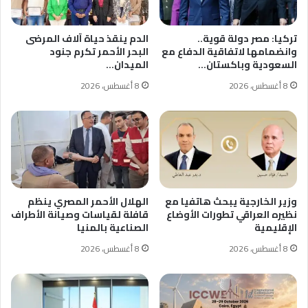
تركيا: مصر دولة قوية..
الدم ينقذ حياة آلاف المرضى
وانضمامها لاتفاقية الدفاع مع
البحر الأحمر تكرم جنود
السعودية وباكستان…
الميدان…
8 أغسطس، 2026
8 أغسطس، 2026
وزير الخارجية يبحث هاتفيا مع
الهلال الأحمر المصري ينظم
نظيره العراقي تطورات الأوضاع
قافلة لقياسات وصيانة الأطراف
الإقليمية
الصناعية بالمنيا
8 أغسطس، 2026
8 أغسطس، 2026