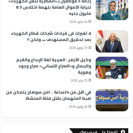
إحالة 5 موظفين بـ«المصرية لنقل الكهرباء»
لنيابة الأموال العامة بتهمة اختلاس 8.5
مليون جنيه
24 مايو، 2026
لا تغيرات فى قيادات شركات قطاع الكهرباء
بعد تحقيق المستهدف ،،،، ولكن !!
10 يوليو، 2026
وكيل الأزهر : العربية لغة الإبداع والقيم
والجمال و«الصراع اللساني» صراع وجود
وهوية
10 يناير، 2026
في اقل من 24ساعة .. امن سوهاج يتمكن من
ضبط المتهمان بقتل فتاة المنشاة
26 يوليو، 2026
تابعنا على فيسبوك