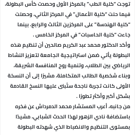
توجت “كلية الطب” بالمركز الأول وحصدت كأس البطولة،
فيما حلت “كلية الأعمال” في المركز الثاني، وحصلت
“كلية الهندسة” على المركزين الثالث والرابع، بينما
جاءت “كلية الحاسبات” في المركز الخامس .
وأكد الدكتور محمد عبد الكريم صالحين أن تنظيم هذه
البطولة يأتي ضمن استراتيجية الجامعة لتعزيز النشاط
الرياضي بين الطلاب، وتنمية روح المنافسة الشريفة،
وبناء شخصية الطالب المتكاملة، مشيرًا إلى أن النسخة
الأولى كانت تجربة ناجحة ستُبنى عليها النسخ القادمة
بشكل أكبر وأكثر تطورًا .
من جانبه، أعرب المستشار محمد الدمرداش عن فخره
باستضافة نادي الزهور لهذا الحدث الشبابي، مشيدًا
بمستوى التنظيم والانضباط الذي شهدته البطولة