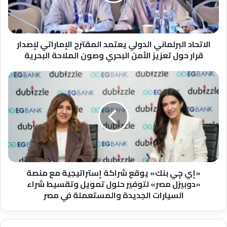
لإصدار
قرار
حول
تعزيز
الاتحاد البرلماني الدولي يعتمد المقترح الإماراتي لإصدار
الأمن
قرار حول تعزيز الأمن البحري وصون الملاحة البحرية
البحري
وصون
«إي
الملاحة
چي
البحرية
بنك»
يوقع
شراكة
إستراتيجية
مع
منصة
«دوبيزل
مصر»
«إي چي بنك» يوقع شراكة إستراتيجية مع منصة
لتوفير
«دوبيزل مصر» لتوفير حلول تمويل وتقسيط شراء
حلول
السيارات الجديدة والمستعملة في مصر
تمويل
وتقسيط
شراء