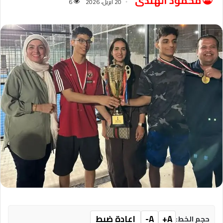
محمود الهندى
20 أبريل، 2026
6
A+
A-
إعادة ضبط
حجم الخط: