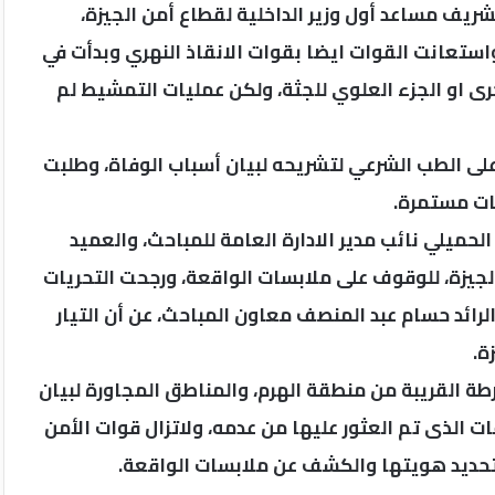
ريف مساعد أول وزير الداخلية لقطاع أمن الجيزة،
واستعانت القوات ايضا بقوات الانقاذ النهري وبدأت في
 او الجزء العلوي للجثة، ولكن عمليات التمشيط لم
 على الطب الشرعي لتشريحه لبيان أسباب الوفاة، وطلبت
قات مستمرة.
ميلي نائب مدير الادارة العامة للمباحث، والعميد
لجيزة، للوقوف على ملابسات الواقعة، ورجحت التحريات
رائد حسام عبد المنصف معاون المباحث، عن أن التيار
ة.
ة القريبة من منطقة الهرم، والمناطق المجاورة لبيان
الذى تم العثور عليها من عدمه، ولاتزال قوات الأمن
تحديد هويتها والكشف عن ملابسات الواقعة.