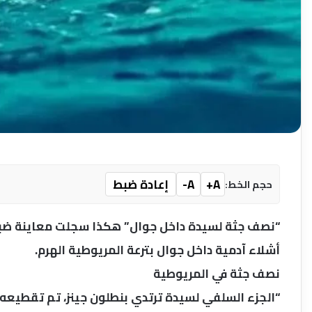
A+
A-
إعادة ضبط
حجم الخط:
“نصف جثة لسيدة داخل جوال” هكذا سجلت معاينة ضباط ا
أشلاء آدمية داخل جوال بترعة المريوطية الهرم.
نصف جثة في المريوطية
“الجزء السلفي لسيدة ترتدي بنطلون جينز، تم تقطيعه