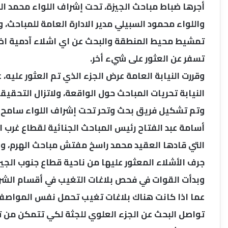
أجرها ضباط مباحث الجيزة، تحت إشراف اللواء محمد الش
واللواء محمود السبيلي مدير الادارة العامة للمباحث، 
تمشيط محيط المنطقة والبحث عن اي اشلاء آدمية اخرى
تسفر عن العثور على شيء أخر.
وقررت النيابة العامة عرض الجزء الذي تم العثور عليه،
النيابة تحريات المباحث حول الواقعة، ولاتزال التحقي
وتم تشكيل فريق بحث وتحر تحت إشراف اللواء سامح الح
أسامة عبد الفتاح رئيس المباحث الجنائية لقطاع غرب ا
التي قادها العقيد محمد راسخ مفتش مباحث الهرم، وال
جرف الأشلاء المعثور عليها من ناحية قطاع جنوب الجيز
وبدأت القوات في فحص بلاغات التغيب في أقسام الشرط
عما اذا كانت هناك بلاغات تغيب تحمل نفس المواصفات 
تواصل البحث عن الجزء العلوي للجثة لكي تتمكن من 