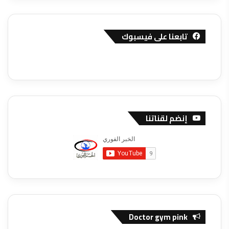
تابعنا على فيسبوك
إنضم لقناتنا
Doctor gym pink