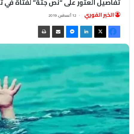
تفاصيل العثور على “نص جثة” لفتاة في ت
الخبر الفوري
12 أغسطس، 2019
فيسبوك
‫X
لينكدإن
ماسنجر
مشاركة عبر البريد
طباعة