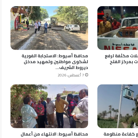
ات مكثفة لرفع
محافظ أسيوط: الاستجابة الفورية
ت بمركز الفتح
لشكوى مواطنين وتمهيد مدخل
ديروط الشريف…
7 أغسطس، 2026
 كفاءة منظومة
محافظ أسيوط: الانتهاء من أعمال