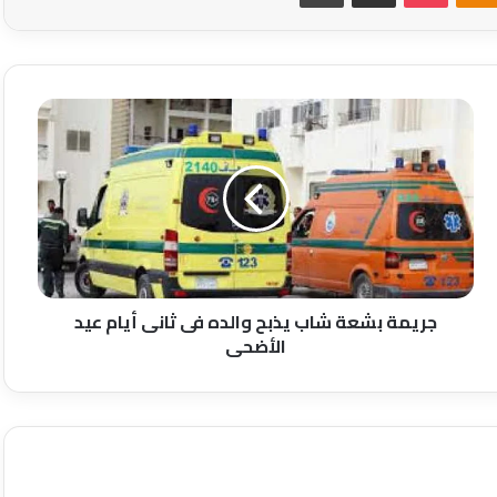
جريمة
بشعة
شاب
يذبح
والده
فى
ثانى
أيام
عيد
الأضحى
جريمة بشعة شاب يذبح والده فى ثانى أيام عيد
الأضحى