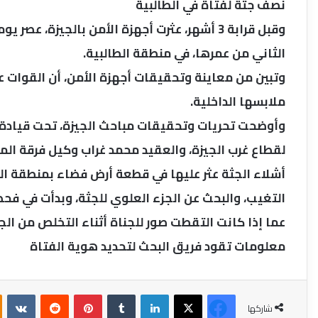
نصف جثة لفتاة في الطالبية
الثاني من عمرها، في منطقة الطالبية.
وتبين من معاينة وتحقيقات أجهزة الأمن، أن القوات ع
ملابسها الداخلية.
وأوضحت تحريات وتحقيقات مباحث الجيزة، تحت قيادة ا
لقطاع غرب الجيزة، والعقيد محمد غراب وكيل فرقة الم
أشلاء الجثة عثر عليها في قطعة أرض فضاء بمنطقة الط
التغيب، والبحث عن الجزء العلوي للجثة، وبدأت في فحص 
عما إذا كانت التقطت صور للجناة أثناء التخلص من الج
معلومات تقود فريق البحث لتحديد هوية الفتاة
فيسبوك
‫X
لينكدإن
بينتيريست
شاركها