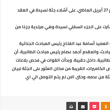
وقبل قرابة 3 أشهر، عثرت أجهزة الأمن بالجيزة، عصر يوم 27 أبريل الماضي، على أشلاء جثة لسيدة في العقد
ثرت على الجزء السفلي لسيدة وهي مرتدية جزءًا من
لعميد أسامة عبد الفتاح رئيس المباحث الجنائية
باحث، والمقدم أحمد عصام رئيس مباحث الطالبية، أن
البية، داخل حقيبة، وبدأت القوات في فحص بلاغات
الكاميرات، القريبة من مكان العثور على الجثة لبيان
ثة من عدمه، وحتى الان لم يتم التوصل الي اي
Odnoklassniki
‫Pocket
مشاركة عبر البريد
طباعة