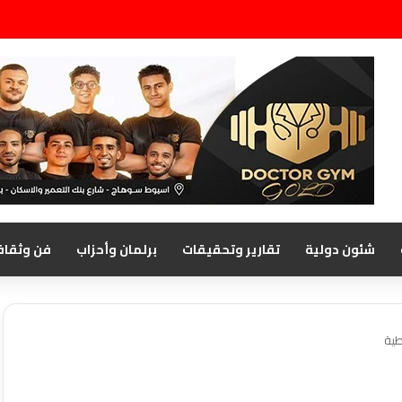
شئون دولية
تقارير وتحقيقات
برلمان وأحزاب
فن وثقاف
طية