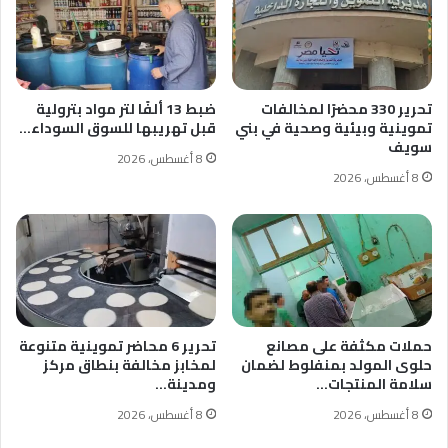
الخبرات
تحرير 330 محضرًا لمخالفات
ضبط 13 ألفًا لتر مواد بترولية
تموينية وبيئية وصحية في بني
قبل تهريبها للسوق السوداء…
سويف
8 أغسطس، 2026
8 أغسطس، 2026
حملات مكثفة على مصانع
تحرير 6 محاضر تموينية متنوعة
حلوى المولد بمنفلوط لضمان
لمخابز مخالفة بنطاق مركز
سلامة المنتجات…
ومدينة…
8 أغسطس، 2026
8 أغسطس، 2026