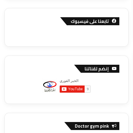
تابعنا على فيسبوك
إنضم لقناتنا
Doctor gym pink