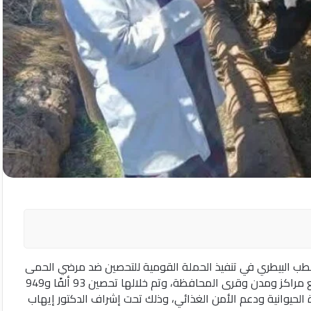
طب البيطري في تنفيذ الحملة القومية للتحصين ضد مرضي الحمى
القلاعية وحمى الوادي المتصدع لعام 2026، والتي أُجريت بجميع مراكز ومدن وقرى المحافظة، وتم خلالها تحصين 93 ألفًا و949
 الحيوانية ودعم الأمن الغذائي، وذلك تحت إشراف الدكتور إيهاب