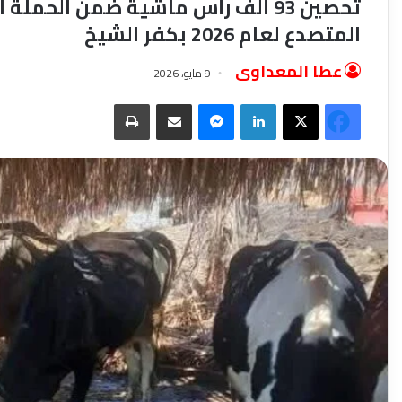
تحصين 93 ألف رأس ماشية ضمن الحم
المتصدع لعام 2026 بكفر الشيخ
عطا المعداوى
9 مايو، 2026
‫X
فيسبوك
لينكدإن
ماسنجر
مشاركة عبر البريد
طباعة