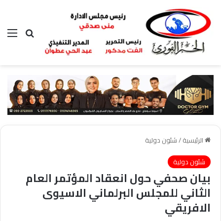
بحث عن
الق
الرئيسية
/
شئون دولية
شئون دولية
بيان صحفي حول انعقاد المؤتمر العام
الثاني للمجلس البرلماني الاسيوى
الافريقي