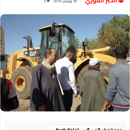
الخبر الفوري
30 نوفمبر، 2019
3
A+
A-
إعادة ضبط
حجم الخط: