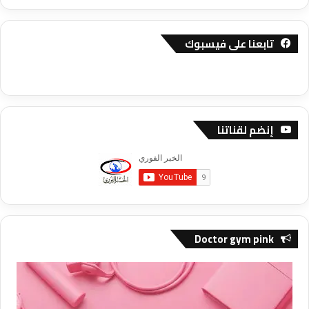
تابعنا على فيسبوك
إنضم لقناتنا
Doctor gym pink