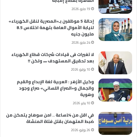
القاهرة بقطاع إمبابة
19 مايو، 2026
إحالة 5 موظفين بـ«المصرية لنقل الكهرباء»
لنيابة الأموال العامة بتهمة اختلاس 8.5
مليون جنيه
24 مايو، 2026
لا تغيرات فى قيادات شركات قطاع الكهرباء
بعد تحقيق المستهدف ،،،، ولكن !!
10 يوليو، 2026
وكيل الأزهر : العربية لغة الإبداع والقيم
والجمال و«الصراع اللساني» صراع وجود
وهوية
10 يناير، 2026
في اقل من 24ساعة .. امن سوهاج يتمكن من
ضبط المتهمان بقتل فتاة المنشاة
26 يوليو، 2026