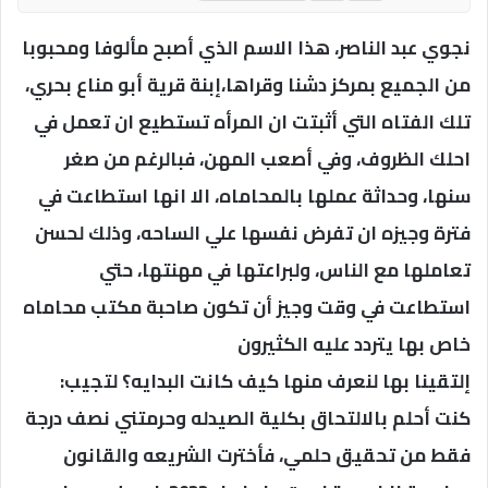
نجوي عبد الناصر، هذا الاسم الذي أصبح مألوفا ومحبوبا
من الجميع بمركز دشنا وقراها،إبنة قرية أبو مناع بحري،
تلك الفتاه التي أثبتت ان المرأه تستطيع ان تعمل في
احلك الظروف، وفي أصعب المهن، فبالرغم من صغر
سنها، وحداثة عملها بالمحاماه، الا انها استطاعت في
فترة وجيزه ان تفرض نفسها علي الساحه، وذلك لحسن
تعاملها مع الناس، ولبراعتها في مهنتها، حتي
استطاعت في وقت وجيز أن تكون صاحبة مكتب محاماه
خاص بها يتردد عليه الكثيرون
إلتقينا بها لنعرف منها كيف كانت البدايه؟ لتجيب:
كنت أحلم بالالتحاق بكلية الصيدله وحرمتني نصف درجة
فقط من تحقيق حلمي، فأخترت الشريعه والقانون