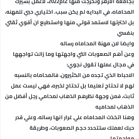
بجامعة الازهر وتخرجت منها عام2022، لاعمل بسيرك
المحاماه، في البدايه لم يكن سبب. اختياري حبي للمهنه،
بل اخترتها لاستمد قوتي منها واستطيع ان أقوي ثقتي
بنفسي
وايضا لان مهنة المحاماه رساله
وعن أهم الصعوبات التي واجهتها وما زالت تواجهها
في مجال عملها تقول نجوي:
الاحباط الذي تجده من الكثيرون، فالمحاماه بالنسبه
لهم لا تحتاج تعليما بل تحتاج لخبره، فهي ليست عمل
ثابت، فمن وجهة نظرهم الذهاب لمحامي رجل أفضل من
الذهاب لمحاميه
وهنا اتخذت المحاماه علي غرار انها رساله، وعلي قدر
حبك لعملك ستتحدد حجم الصعوبات، وطريقة
مواجهتها.