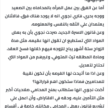
أما عن الفرق بين عمل المرأه بالمحاماه بين الصعيد
ووجه بحري، فتري نجوي انه لا يوجد هناك فرق، فالاثنان
يعتمدان علي الثقه بالنفس، والمعلومه،
وعن قانون الاسرة الجديد، صرحت نجوي بأن به بعض
المواد التي تستطيع ان تقول انها عقيمه، مثل مدة
الزواج ستة أشهر يباح للزوجه فيهم خلالها فسخ العقد،
ومادة المطلقه ترث المتوفي، وغيرهم من المواد التي
تحتاج لتعديل.
وعن اذا ما أتيحت لها الفرصه بأن تكون نقيبة
للمحاميين فماذا ستكون اهم قراراتها؟
أكدت نجوي انها ستطالب بمنح المحامي صلاحيات أكبر
مثل التأمين عليه، وحقه في الاقتراض، وأن اعمل علي
تشريع قانون يعطي المحامي مكانته، خاصة في أقسام