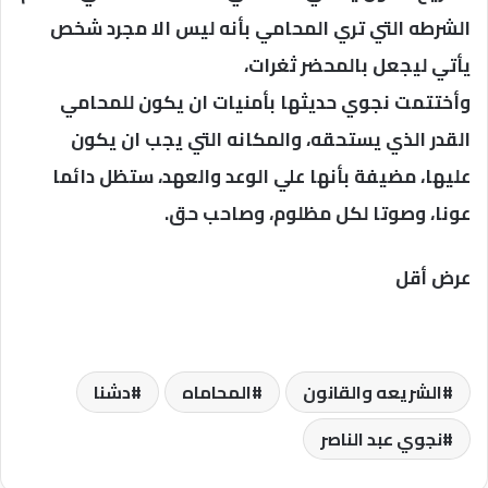
الشرطه التي تري المحامي بأنه ليس الا مجرد شخص
يأتي ليجعل بالمحضر ثغرات،
وأختتمت نجوي حديثها بأمنيات ان يكون للمحامي
القدر الذي يستحقه، والمكانه التي يجب ان يكون
عليها، مضيفة بأنها علي الوعد والعهد، ستظل دائما
عونا، وصوتا لكل مظلوم، وصاحب حق.
عرض أقل
الشريعه والقانون
المحاماه
دشنا
نجوي عبد الناصر