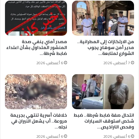
من الارتكازات إلى المطرانية..
مصدر أمني ينفي صحة
مدير أمن سوهاج يجوب
المنشور المتداول بشأن اعتداء
الشوارع لمتابعة…
ضابط شرطة…
7 أغسطس، 2026
6 أغسطس، 2026
انتحال صفة ضابط شرطة.. ضبط
خلافات أسرية تنتهي بجريمة
شخص استوقف السيارات
مروعة.. أب يشعل النيران في
وفحص التراخيص…
نجله…
6 أغسطس، 2026
6 أغسطس، 2026