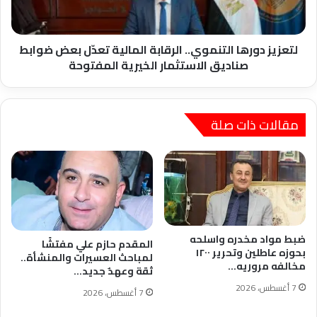
الفرانشايز
بعض
ضوابط
صناديق
الاستثمار
لتعزيز دورها التنموي.. الرقابة المالية تعدّل بعض ضوابط
الخيرية
صناديق الاستثمار الخيرية المفتوحة
المفتوحة
مقالات ذات صلة
ضبط مواد مخدره واسلحه
المقدم حازم علي مفتشًا
بحوزه عاطلين وتحرير ١٢٠٠
لمباحث العسيرات والمنشأة..
مخالفه مروريه…
ثقة وعهدٌ جديد…
7 أغسطس، 2026
7 أغسطس، 2026