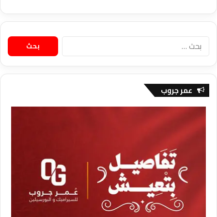
البحث
عن:
عمر جروب