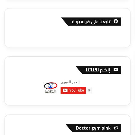
تابعنا على فيسبوك
إنضم لقناتنا
Doctor gym pink