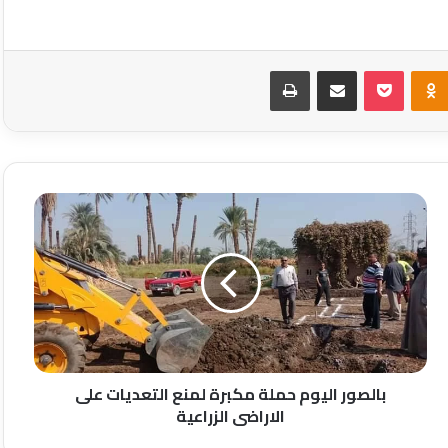
Odnoklassniki
‫Pocket
مشاركة عبر البريد
طباعة
بالصور
اليوم
حملة
مكبرة
لمنع
التعديات
على
الاراضى
الزراعية
بالصور اليوم حملة مكبرة لمنع التعديات على
الاراضى الزراعية