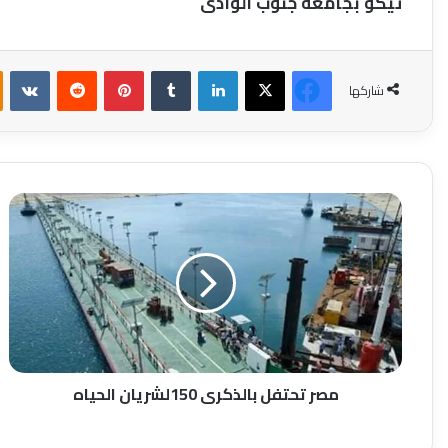
تيكو بجامعة جنوب الوادى
فيسبوك
‫X
لينكدإن
بينتيريست
شاركها
مصر
تحتفل
بالذكرى
150لشريان
الحياه
مصر تحتفل بالذكرى 150لشريان الحياه