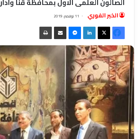
الصالون العلمى الاول بمحافظة قنا وادار
الخبر الفوري
11 نوفمبر، 2019
فيسبوك
‫X
لينكدإن
ماسنجر
مشاركة عبر البريد
طباعة