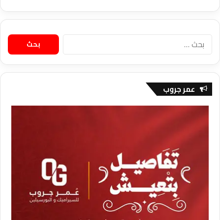
البحث
عن:
عمر جروب