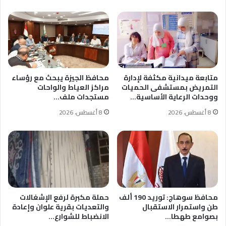
متابعة ميدانية مكثفة لإدارة
محافظ الجيزة يبحث مع رؤساء
التمريض بمستشفى الحميات
مراكز العياط والواحات
ووحدات الرعاية الأساسية…
مستجدات ملف…
8 أغسطس، 2026
8 أغسطس، 2026
محافظ سوهاج: توريد 190 ألف
حملة مكبرة لرفع الإشغالات
طن واستمرار الاستقبال
والتعديات بقرية علوان وإعادة
بصوامع طهطا…
الانضباط للشوارع…