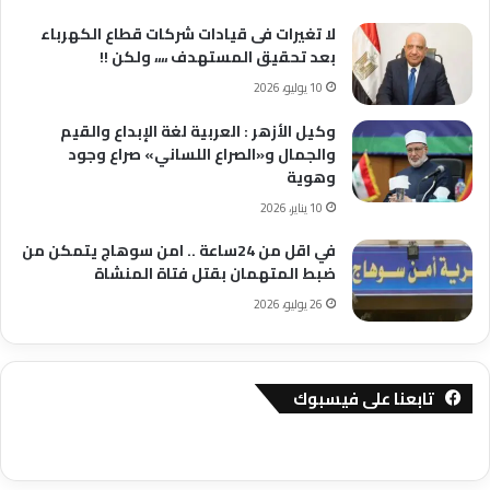
لا تغيرات فى قيادات شركات قطاع الكهرباء
بعد تحقيق المستهدف ،،،، ولكن !!
10 يوليو، 2026
وكيل الأزهر : العربية لغة الإبداع والقيم
والجمال و«الصراع اللساني» صراع وجود
وهوية
10 يناير، 2026
في اقل من 24ساعة .. امن سوهاج يتمكن من
ضبط المتهمان بقتل فتاة المنشاة
26 يوليو، 2026
تابعنا على فيسبوك