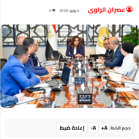
عصران الراوى
4 يونيو، 2026
3
A+
A-
إعادة ضبط
حجم الخط: