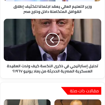
المتكاملة
داخل
وزير التعليم العالي يعقد اجتماعًا لتكثيف إطلاق
وخارج
القوافل المتكاملة داخل وخارج مصر
مصر
تحليل
إستراتيجي
في
ذكرى
النكسة
كيف
ولدت
العقيدة
العسكرية
المصرية
تحليل إستراتيجي في ذكرى النكسة كيف ولدت العقيدة
الحديثة
العسكرية المصرية الحديثة من رماد يونيو ١٩٦٧؟
من
رماد
يونيو
١٩٦٧؟
مقالات ذات صلة