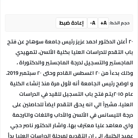
A+
A-
إعادة ضبط
حجم الخط:
٢٠ أعلن الدكتور احمد عزيز رئيس جامعة سوهاج عن فتح
باب التقدم للدراسات العليا بكلية الألسن، لتمهيدي
الماجستير والتسجيل لدرجة الماجستير والدكتوراة ،
وذلك بدءاً من ٢٠ اغسطس القادم وحتى ٢٠ سبتمبر 2019.
و اوضح رئيس الجامعة أنه لأول مرة منذ إنشاء الكلية
عام ٢٠١٥يتم فتح باب التسجيل للقيد في الدراسات
العليا، مشيراً الي انه يحق التقدم ايضاً للحاصلين على
درجة الليسانس في الألسن والآداب واللغات والترجمة
واي معاهد عليا معترف بها. واشار الدكتور ناصر حجي
عميد الكلية، الي ان التقديم لمرحلة الدراسات العليا بدأ