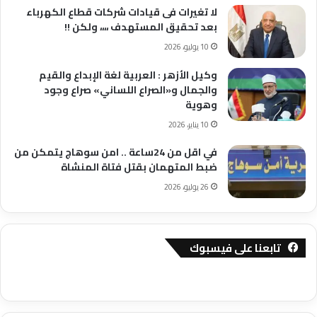
لا تغيرات فى قيادات شركات قطاع الكهرباء
بعد تحقيق المستهدف ،،،، ولكن !!
10 يوليو، 2026
وكيل الأزهر : العربية لغة الإبداع والقيم
والجمال و«الصراع اللساني» صراع وجود
وهوية
10 يناير، 2026
في اقل من 24ساعة .. امن سوهاج يتمكن من
ضبط المتهمان بقتل فتاة المنشاة
26 يوليو، 2026
تابعنا على فيسبوك