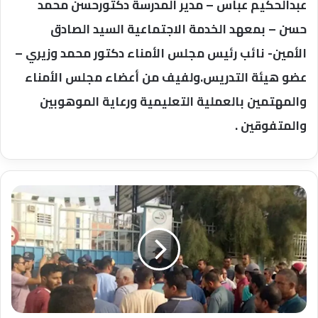
عبدالحكيم عباس – مدير المدرسة دكتورحسن محمد
حسن – بمعهد الخدمة الاجتماعية السيد الصادق
الأمين- نائب رئيس مجلس الأمناء دكتور محمد وزيري –
عضو هيئة التدريس.ولفيف من أعضاء مجلس الأمناء
والمهتمين بالعملية التعليمية ورعاية الموهوبين
والمتفوقين .
وكالة
الأنباء
الجزائرية
تكشف
سبب
مقتل
الرضع
في
مستشفى