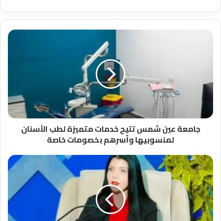
جامعة
عين
شمس
تتيح
خدمات
متميزة
لطب
الأسنان
لمنسوبيها
وأسرهم
جامعة عين شمس تتيح خدمات متميزة لطب الأسنان
بخصومات
لمنسوبيها وأسرهم بخصومات خاصة
خاصة
نانسي
أحمد:
الأمن
الغذائي
ركيزة
أساسية