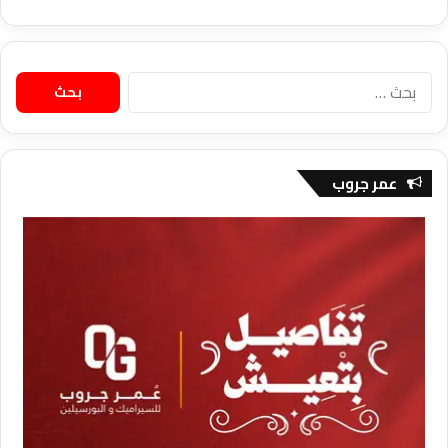
البحث
عن:
عمر جروب