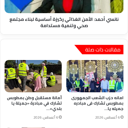
لبناء
مجتمع
صحي
وتنمية
نانسي أحمد: الأمن الغذائي ركيزة أساسية لبناء مجتمع
مستدامة
صحي وتنمية مستدامة
مقالات ذات صلة
امانه حزب الشعب الجمهورى
أمانة مستقبل وطن بمطوبس
بمطوبس تشارك فى مبادره
تشارك في مبادرة «جميلة يا
جميله يا…
بلدي»…
6 أغسطس، 2026
6 أغسطس، 2026