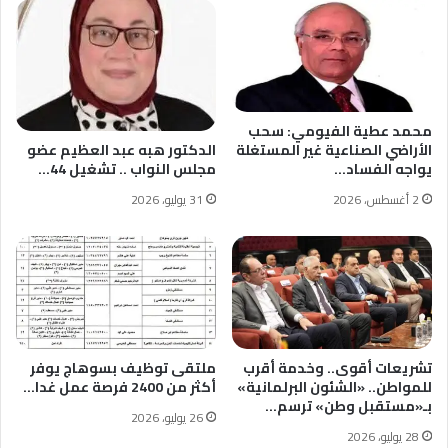
محمد عطية الفيومي: سحب
الأراضي الصناعية غير المستغلة
الدكتور هبه عبد العظيم عضو
يواجه الفساد…
مجلس النواب .. تشغيل 44…
2 أغسطس، 2026
31 يوليو، 2026
تشريعات أقوى.. وخدمة أقرب
ملتقى توظيف بسوهاج يوفر
للمواطن.. «الشئون البرلمانية»
أكثر من 2400 فرصة عمل غدا…
بـ«مستقبل وطن» ترسم…
26 يوليو، 2026
28 يوليو، 2026