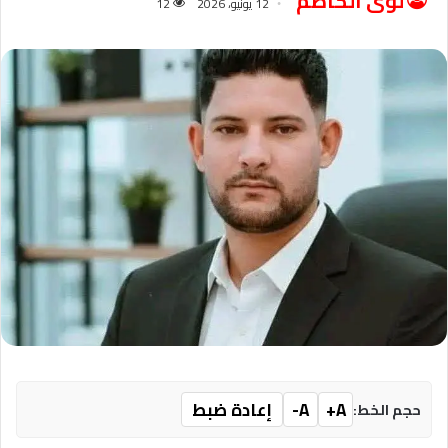
لؤى الكاظم
12 يونيو، 2026
12
A+
A-
إعادة ضبط
حجم الخط: