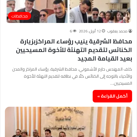
محافظات
محمد يعقوب
12 أبريل، 2026
6
محافظ الشرقية ينيب رؤساء المراكزبزيارة
الكنائس لتقديم التهنئة للأخوة المسيحيين
بعيد القيامة المجيد
كلف المهندس حازم الأشموني، محافظ الشرقية، رؤساء المراكز والمدن
والأحياء بالتوجه إلى الكنائس كلٌا في نطاقه لتقديم التهنئة للأخوة
المسيحيين…
أكمل القراءة »