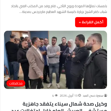
بلمسات تملؤها المودة وروح التآخي، قام وفد من المكتب الفني باتحاد
شباب كفر الشيخ بزيارة كنيسة الشهيد العظيم مارجرجس بمدينة…
أكمل القراءة »
محافظات
سميرة حسن العبد
13 أبريل، 2026
4
وكيل صحة شمال سيناء يتفقد جاهزية
مستشفى العريش العام خلال احتفالات عيد