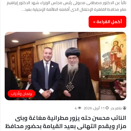
نائبآ عن الدكتور مصطفى مدبولى رئيس مجلس الوزراء شهد الدكتور إبراهيم
صابر محافظ القاهرة الإحتفال الذى أقامته الطائفة الإنجيلية بعيد…
أكمل القراءة »
برلمان وأحزاب
ماهر بدر
11 أبريل، 2026
4
النائب محسن حته يزور مطرانية مغاغة وبنى
مزار ويقدم التهانى بعيد القيامة بحضور محافظ