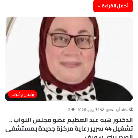
أكمل القراءة »
برلمان وأحزاب
عماد أبو العمرو
31 يوليو، 2026
2
الدكتور هبه عبد العظيم عضو مجلس النواب ..
تشغيل 44 سرير رعاية مركزة جديدة بمستشفى
الصدر ببني سويف