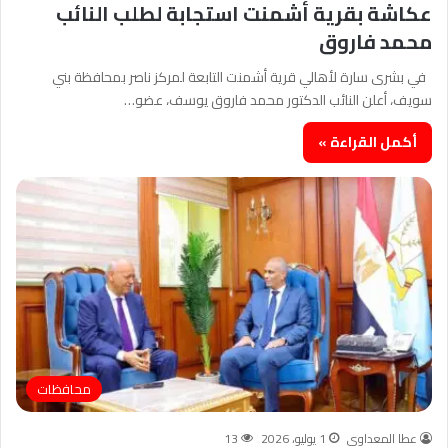
عكاشة بقرية أشمنت استجابة لطلب النائب
محمد فاروق
في بشرى سارة لأهالي قرية أشمنت التابعة لمركز ناصر بمحافظة بني
سويف، أعلن النائب الدكتور محمد فاروق يوسف، عضو…
أكمل القراءة »
محافظات
عطا المعداوى
1 يوليو، 2026
13