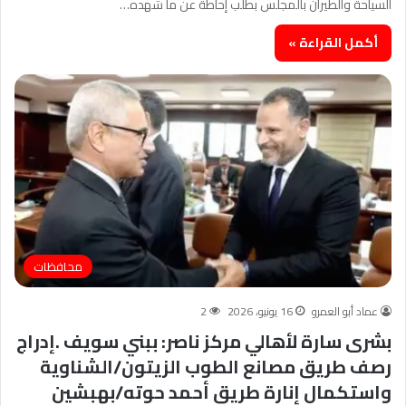
السياحة والطيران بالمجلس بطلب إحاطة عن ما شهده…
أكمل القراءة »
محافظات
عماد أبو العمرو
16 يونيو، 2026
2
بشرى سارة لأهالي مركز ناصر: ببني سويف .إدراج
رصف طريق مصانع الطوب الزيتون/الشناوية
واستكمال إنارة طريق أحمد حوته/بهبشين