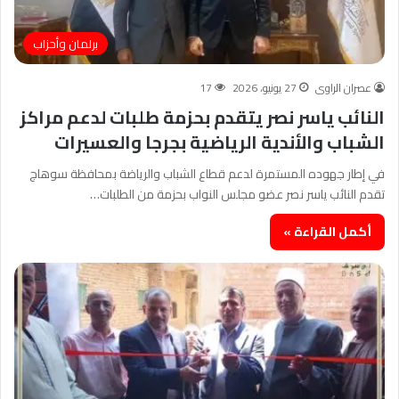
برلمان وأحزاب
عصران الراوى
27 يونيو، 2026
17
النائب ياسر نصر يتقدم بحزمة طلبات لدعم مراكز
الشباب والأندية الرياضية بجرجا والعسيرات
في إطار جهوده المستمرة لدعم قطاع الشباب والرياضة بمحافظة سوهاج
تقدم النائب ياسر نصر عضو مجلس النواب بحزمة من الطلبات…
أكمل القراءة »