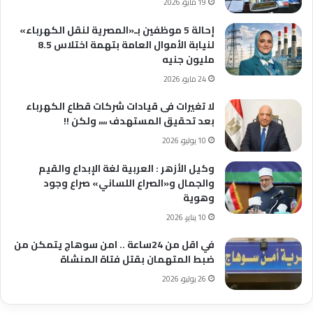
19 مايو، 2026
إحالة 5 موظفين بـ«المصرية لنقل الكهرباء»
لنيابة الأموال العامة بتهمة اختلاس 8.5
مليون جنيه
24 مايو، 2026
لا تغيرات فى قيادات شركات قطاع الكهرباء
بعد تحقيق المستهدف ،،،، ولكن !!
10 يوليو، 2026
وكيل الأزهر : العربية لغة الإبداع والقيم
والجمال و«الصراع اللساني» صراع وجود
وهوية
10 يناير، 2026
في اقل من 24ساعة .. امن سوهاج يتمكن من
ضبط المتهمان بقتل فتاة المنشاة
26 يوليو، 2026