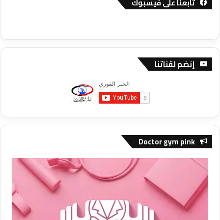
تابعنا على فيسبوك
إنضم لقناتنا
Doctor gym pink