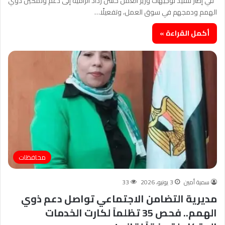
في إطار تنفيذ توجيهات وزير العمل حسن رداد الرامية إلى دعم وتمكين ذوي
الهمم ودمجهم في سوق العمل، وتفعيلًا…
أكمل القراءة »
محافظات
سمية أمين
3 يونيو، 2026
33
مديرية التضامن الاجتماعي تواصل دعم ذوي
الهمم.. فحص 35 تظلماً لكارت الخدمات