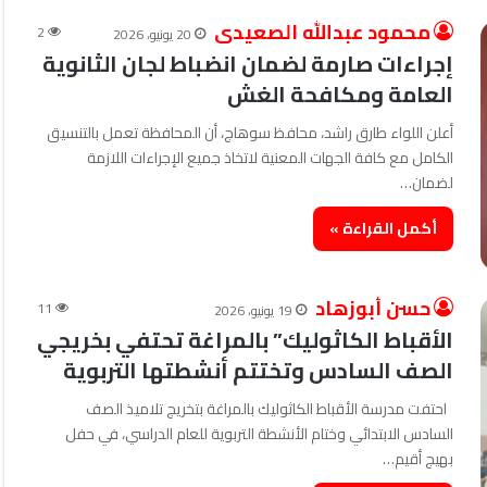
محمود عبدالله الصعيدى
2
20 يونيو، 2026
إجراءات صارمة لضمان انضباط لجان الثانوية
العامة ومكافحة الغش
أعلن اللواء طارق راشد، محافظ سوهاج، أن المحافظة تعمل بالتنسيق
الكامل مع كافة الجهات المعنية لاتخاذ جميع الإجراءات اللازمة
لضمان…
أكمل القراءة »
حسن أبوزهاد
11
19 يونيو، 2026
الأقباط الكاثوليك” بالمراغة تحتفي بخريجي
الصف السادس وتختتم أنشطتها التربوية
احتفت مدرسة الأقباط الكاثوليك بالمراغة بتخريج تلاميذ الصف
السادس الابتدائي وختام الأنشطة التربوية للعام الدراسي، في حفل
بهيج أقيم…