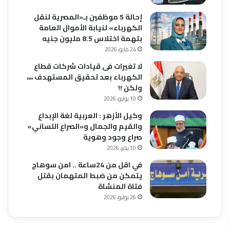
إحالة 5 موظفين بـ«المصرية لنقل
الكهرباء» لنيابة الأموال العامة
بتهمة اختلاس 8.5 مليون جنيه
24 مايو، 2026
لا تغيرات فى قيادات شركات قطاع
الكهرباء بعد تحقيق المستهدف ،،،،
ولكن !!
10 يوليو، 2026
وكيل الأزهر : العربية لغة الإبداع
والقيم والجمال و«الصراع اللساني»
صراع وجود وهوية
10 يناير، 2026
في اقل من 24ساعة .. امن سوهاج
يتمكن من ضبط المتهمان بقتل
فتاة المنشاة
26 يوليو، 2026