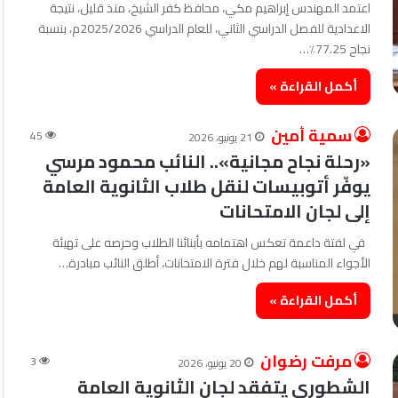
اعتمد المهندس إبراهيم مكي، محافظ كفر الشيخ، منذ قليل، نتيجة
الاعدادية للفصل الدراسي الثاني، للعام الدراسي 2025/2026م، بنسبة
نجاح 77.25٪؜…
أكمل القراءة »
سمية أمين
45
21 يونيو، 2026
«رحلة نجاح مجانية».. النائب محمود مرسي
يوفّر أتوبيسات لنقل طلاب الثانوية العامة
إلى لجان الامتحانات
في لفتة داعمة تعكس اهتمامه بأبنائنا الطلاب وحرصه على تهيئة
الأجواء المناسبة لهم خلال فترة الامتحانات، أطلق النائب مبادرة…
أكمل القراءة »
مرفت رضوان
3
20 يونيو، 2026
الشطوري يتفقد لجان الثانوية العامة