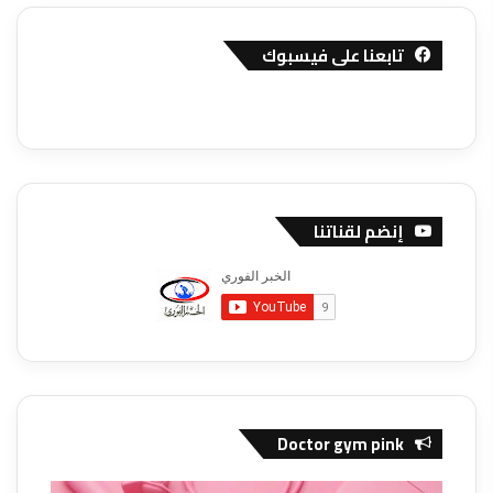
تابعنا على فيسبوك
إنضم لقناتنا
Doctor gym pink