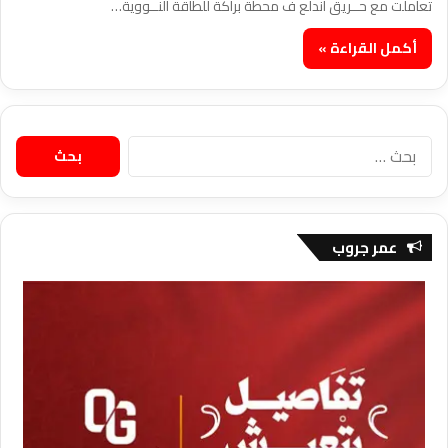
تعاملت مع حــريق اندلع ف محطة براكة للطاقة النــووية…
أكمل القراءة »
البحث
عن:
عمر جروب