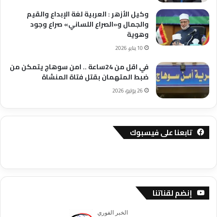
وكيل الأزهر : العربية لغة الإبداع والقيم
والجمال و«الصراع اللساني» صراع وجود
وهوية
10 يناير، 2026
في اقل من 24ساعة .. امن سوهاج يتمكن من
ضبط المتهمان بقتل فتاة المنشاة
26 يوليو، 2026
تابعنا على فيسبوك
إنضم لقناتنا