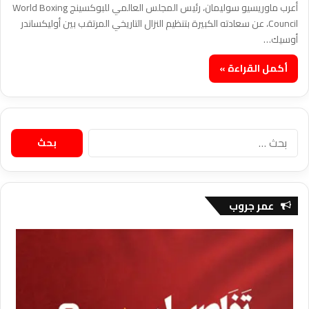
أعرب ماوريسيو سوليمان، رئيس المجلس العالمي للبوكسينج World Boxing
Council، عن سعادته الكبيرة بتنظيم النزال التاريخي المرتقب بين أوليكساندر
أوسيك…
أكمل القراءة »
البحث
عن:
عمر جروب