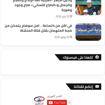
وكيل الأزهر : العربية لغة الإبداع والقيم
والجمال و«الصراع اللساني» صراع وجود
وهوية
10 يناير، 2026
في اقل من 24ساعة .. امن سوهاج يتمكن من
ضبط المتهمان بقتل فتاة المنشاة
26 يوليو، 2026
تابعنا على فيسبوك
إنضم لقناتنا